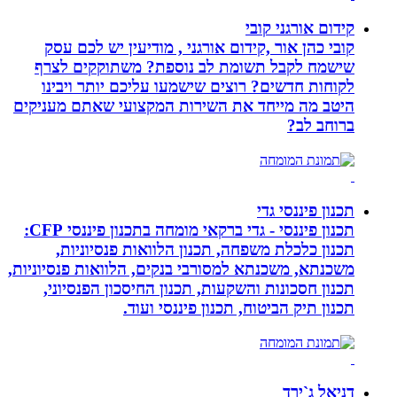
קידום אורגני קובי
קובי כהן אור ,קידום אורגני , מודיעין יש לכם עסק
שישמח לקבל תשומת לב נוספת? משתוקקים לצרף
לקוחות חדשים? רוצים שישמעו עליכם יותר ויבינו
היטב מה מייחד את השירות המקצועי שאתם מעניקים
ברוחב לב?
תכנון פיננסי גדי
תכנון פיננסי - גדי ברקאי מומחה בתכנון פיננסי CFP:
תכנון כלכלת משפחה, תכנון הלוואות פנסיוניות,
משכנתא, משכנתא למסורבי בנקים, הלוואות פנסיוניות,
תכנון חסכונות והשקעות, תכנון החיסכון הפנסיוני,
תכנון תיק הביטוח, תכנון פיננסי ועוד.
דניאל ג`ירד