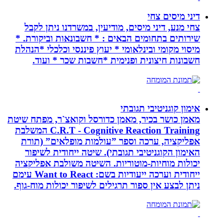
דיני מיסים צחי
צחי מנע, דיני מיסים, מודיעין, במשרדנו ניתן לקבל
שירותים בתחומים הבאים : * חשבונאות וביקורת. *
מיסוי מקומי ובינלאומי * יעוץ פיננסי וכלכלי *הנהלת
חשבונות חיצונית ופנימית *חשבות שכר * ועוד.
אימון קוגניטיבי תגובתי
מאמן כושר בכיר, מאמן כדורסל וקואצ`ר, מפתח שיטת
C.R.T - Cognitive Reaction Training המשלבת
אפליקציה, ערכה וספר ”עולמות מופלאים” (תורת
האימון הקוגניטיבי תגובתי). שיטה ייחודית לשיפור
יכולות מוחיות-מוטוריות. השיטה משולבת אפליקציה
ייחודית וערכה ייעודיות בשם: Want to React עימם
ניתן לבצע אין ספור תרגילים לשיפור יכולות מוח-גוף.