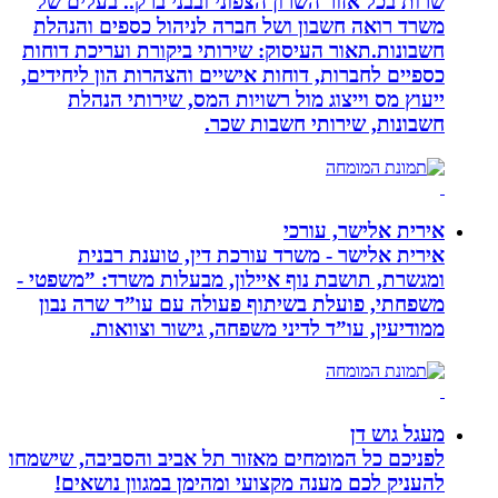
שרות בכל אזור השרון הצפוני ובבני ברק.. בעלים של
משרד רואה חשבון ושל חברה לניהול כספים והנהלת
חשבונות.תאור העיסוק: שירותי ביקורת ועריכת דוחות
כספיים לחברות, דוחות אישיים והצהרות הון ליחידים,
ייעוץ מס וייצוג מול רשויות המס, שירותי הנהלת
חשבונות, שירותי חשבות שכר.
אירית אלישר, עורכי
אירית אלישר - משרד עורכת דין, טוענת רבנית
ומגשרת, תושבת נוף איילון, מבעלות משרד: ”משפטי -
משפחתי, פועלת בשיתוף פעולה עם עו”ד שרה נבון
ממודיעין, עו”ד לדיני משפחה, גישור וצוואות.
מעגל גוש דן
לפניכם כל המומחים מאזור תל אביב והסביבה, שישמחו
להעניק לכם מענה מקצועי ומהימן במגוון נושאים!