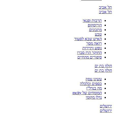
יב
יב
תרבות ופנאי
הורוסקופ
מתכונים
טבע
האיש שבא לסעוד
רואה מסך
נופש ותיירות
החוקר הרז סברו
סיפורים מהחיים
בת ים
בת ים
עשינו עסק
כספים וכלכלה
מה בנדל”ן
המומחים של mcity
נדלן מקומי
ים
ים