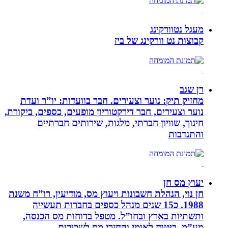
מעגל נטוורקינג
קבוצות נט וורקינג של ביז
רן שגב
מחזיק תיק: נוער וצעירים. חבר בוועדות: יו”ר ועדת
נוער וצעירים, חבר דירקטוריון מופעים, כספים, ביקורת,
חינוך, שוויון חברתי, מלגות, שירותים חברתיים
והתנדבות
יעוץ מס חן
חן נוי, הנהלת חשבונות ויעוץ מס, מודיעין, רו”ח משנת
1988. כ15 שנים מנהל כספים בחברות תעשייה
ותשתיות בארץ ובחו”ל. מטפל בדוחות מס הכנסה,
מע”מ, ביטוח לאומי והחזרי מס לשכירים.