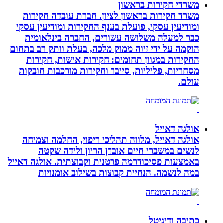
משרדי חקירות בראשון
משרד חקירות בראשון לציון. חברת עובדה חקירות
ומודיעין עסקי, פועלת בענף החקירות ומודיעין עסקי
כבר למעלה משלושה עשורים, החברה בינלאומית
הוקמה על ידי זיוה ממוק מלכה, בעלת וותק רב בתחום
החקירות במגוון תחומים: חקירות אישות, חקירות
מסחריות, פליליות, סייבר וחקירות מורכבות חובקות
עולם.
אולגה דאייל
אולגה דאייל, מלווה תהליכי ריפוי, החלמה וצמיחה
לנשים במשברי חיים אובדן הריון ולידה שקטה
באמצעות פסיכודרמה פרטנית וקבוצתית. אולגה דאייל
במה לנשמה. ‏הנחיית קבוצות בשילוב אומנויות‏
כתיבה ודיגיטל