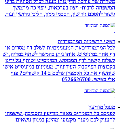
משרדה של עורכת הדין נותן מענה לכלל הסוגיות בדיני
המשפחה לרבות: ייצוג בערכאות, ייפוי כח מתמשך,
גישור להסכם גירושין, הסכמי ממון, הליכי גירושין ועוד.
ראשי הרשימות המתמודדות
לכל המתמודדים/ות המעונינים/ות לשלב דף מסרים או
דף אחר במיניסייט, אותו ניתן בהמשך לשתף במדיה, יש
לשלוח קישור לדף המבוקש. המיניסייט ישותף על ידינו
בקבוצות הפייסבוק העירוניות. מעונינים במיניסייט אישי
שיחשוף את כל הקמפיין שלכם ב 14 קישורים? פנוי
אלי באישי. 0526626700
מעגל מודיעין
לפניכם כל המומחים מאזור מודיעין והסביבה, שישמחו
להעניק לכם מענה מקצועי ומהימן במגוון נושאים!