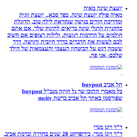
יועצת שינה מאיה
מאיה פולק יועצת שינה, כפר סבא,, יועצת זוגית
ומדריכת הורים בגישה שנקראת לילה טוב, הדוגלת
בהקניית הרגלי שינה בריאים לתינוק שלך. אם אתם
חולמים על הרדמות רגועות, ולילות רצופים אם חשוב
לכם לעשות את הדברים בדרך חיובית ורגישה, דרך
ששמה דגש על הביטחון העצמי והעצמאות של הילד
שלכם- אני פה.
תל אביב buypost
כל מאמרי התוכן שך גל חזיזה מנכ”ל buypost
שפורסמו באתר תל אביב ברשת mcity
ד”ר רונן מנדי
ד”ר רונן מנדי, כירופרקט 28 שנים בחדרה וברמת אביב,