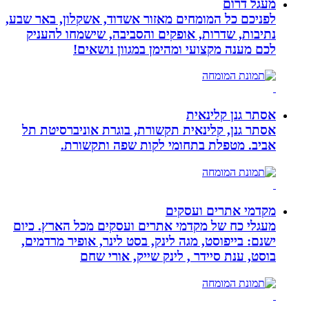
מעגל דרום
לפניכם כל המומחים מאזור אשדוד, אשקלון, באר שבע,
נתיבות, שדרות, אופקים והסביבה, שישמחו להעניק
לכם מענה מקצועי ומהימן במגוון נושאים!
אסתר גנן קלינאית
אסתר גנן, קלינאית תקשורת, בוגרת אוניברסיטת תל
אביב. מטפלת בתחומי לקות שפה ותקשורת.
מקדמי אתרים ועסקים
מעגלי כח של מקדמי אתרים ועסקים מכל הארץ. כיום
ישנם: בייפוסט, מגה לינק, בסט לינר, אופיר מרדמים,
בוסט, ענת סיידר , לינק שייק, אורי שחם