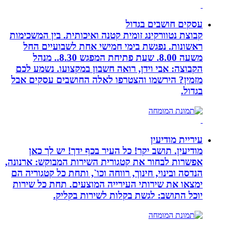
עסקים חושבים בגדול
קבוצת נטוורקינג זומית קטנה ואיכותית. בין המשכימות
ראשונות. נפגשת בימי חמישי אחת לשבועיים החל
משעה 8.00. שעת פתיחת המפגש 8.30.. מנהל
הקבוצה: אבי וידן, רואה חשבון במקצועו. נשמע לכם
מזמין? הירשמו והצטרפו לאלה החושבים עסקים אבל
בגדול.
עיריית מודיעין
מודיעין. תושב יקר! כל העיר בכף ידך! יש לך כאן
אפשרות לבחור את קטגורית השירות המבוקש: ארנונה,
הנדסה ובינוי, חינוך, רווחה וכו`, ותחת כל קטגוריה הם
ימצאו את שירותי העירייה המוצעים. תחת כל שירות
יוכל התושב: לגשת בקלות לשירות בקליק.