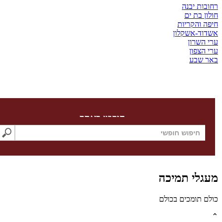
ת יבנה
בת ים
והקריות
-אשקלון
שרון
צפון
שבע
חיפוש באתר
לי תמיכה
תומכים בכולם