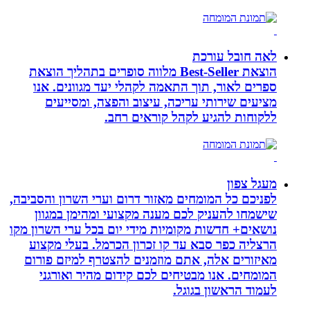
לאה חובל עורכת
הוצאת Best-Seller מלווה סופרים בתהליך הוצאת
ספרים לאור, תוך התאמה לקהלי יעד מגוונים. אנו
מציעים שירותי עריכה, עיצוב והפצה, ומסייעים
ללקוחות להגיע לקהל קוראים רחב.
מעגל צפון
לפניכם כל המומחים מאזור דרום וערי השרון והסביבה,
שישמחו להעניק לכם מענה מקצועי ומהימן במגוון
נושאים+ חדשות מקומיות מידי יום בכל ערי השרון מקו
הרצליה כפר סבא עד קו זכרון הכרמל. בעלי מקצוע
מאיזורים אלה, אתם מוזמנים להצטרף למיזם פורום
המומחים. אנו מבטיחים לכם קידום מהיר ואורגני
לעמוד הראשון בגוגל.