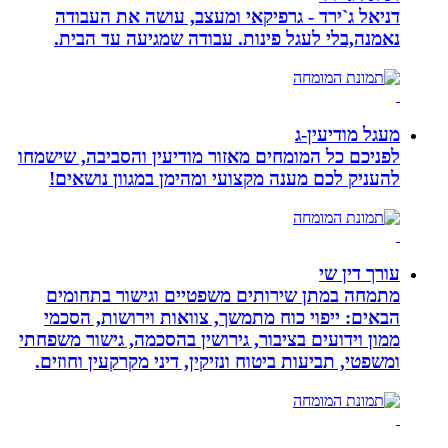
דניאל ג`ירד - גרפיקאי ומעצב, עושה את העבודה
נאמנה,בלי לעגל פינות. עבודה שמגיעה עד הבית.
מעגל מודיעין-ג
לפניכם כל המומחים מאזור מודיעין והסביבה, שישמחו
להעניק לכם מענה מקצועי ומהימן במגוון נושאים!
עורך דין שי
מתמחה במתן שירותים משפטיים וגישור בתחומים
הבאים: ייפוי כוח מתמשך, צוואות וירושות, הסכמי
ממון וידועים בציבור, גירושין בהסכמה, גישור משפחתי
ומשפטי, תביעות ביטוח ונזיקין, דיני מקרקעין וחוזים.