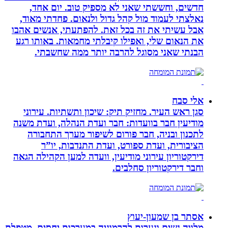
חדשים, וחששתי שאני לא מספיק טוב. יום אחד,
נאלצתי לעמוד מול קהל גדול ולנאום. פחדתי מאוד,
אבל עשיתי את זה בכל זאת. להפתעתי, אנשים אהבו
את הנאום שלי, ואפילו קיבלתי מחמאות. באותו רגע
הבנתי שאני מסוגל להרבה יותר ממה שחשבתי.
אלי סבח
סגן ראש העיר. מחזיק תיק: שיכון ותשתיות. עירוני
מודיעין חבר בוועדות: חבר ועדת הנהלה, ועדת משנה
לתכנון ובניה, חבר פורום לשיפור מערך התחבורה
הציבורית, ועדת ספורט, ועדת התנדבות, יו”ר
דירקטוריון עירוני מודיעין, וועדה למען הקהילה הגאה
וחבר דירקטוריון סחלבים.
אסתר בן שמעון-יעוץ
מלווה נשים ונערות להרמוניה במערכות יחסים, מטפלת