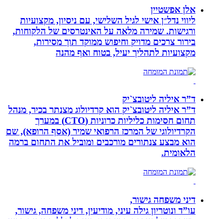
אלן אפשטיין
ליווי נדל״ן אישי לגיל השלישי, עם ניסיון, מקצועיות
ורגישות. שמירה מלאה על האינטרסים של הלקוחות,
בירור צרכים מדויק וחיפוש ממוקד תוך מסירות,
מקצועיות לתהליך יעיל, בטוח ואף מהנה
ד”ר איליה ליטובצ`יק
ד”ר איליה ליטובצ`יק הוא קרדיולוג מצנתר בכיר, מנהל
תחום חסימות כליליות כרוניות (CTO) במערך
הקרדיולוגי של המרכז הרפואי שמיר (אסף הרופא), שם
הוא מבצע צנתורים מורכבים ומוביל את התחום ברמה
הלאומית.
דיני משפחה גישור,
עו”ד ונוטריון גילה עיני, מודיעין, דיני משפחה, גישור,