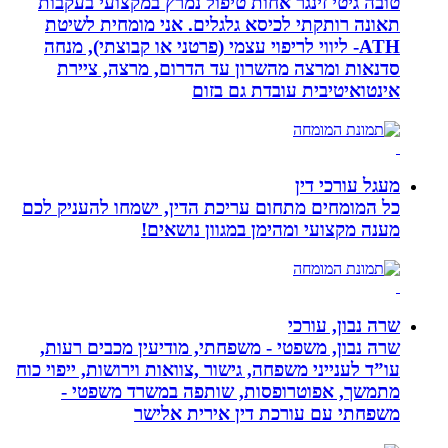
טובה גיטי זינגר אחות טיפול נמרץ במקצועי בעקבות
תאונה רותקתי לכיסא גלגלים. אני מומחית לשיטת
ATH- ליווי לריפוי עצמי (פרטני או קבוצתי), מנחה
סדנאות ומרצה מהשרון עד הדרום, מרצה, ציירת
אינטואיטיבית עובדת גם בזום
מעגל עורכי דין
כל המומחים מתחום עריכת הדין, ישמחו להעניק לכם
מענה מקצועי ומהימן במגוון נושאים!
שרה נבון, עורכי
שרה נבון, משפטי - משפחתי, מודיעין מכבים רעות,
עו”ד לענייני משפחה, גישור ,צוואות וירושות, ייפוי כוח
מתמשך, אפוטרופסות, שותפה במשרד משפטי -
משפחתי עם עורכת דין אירית אלישר