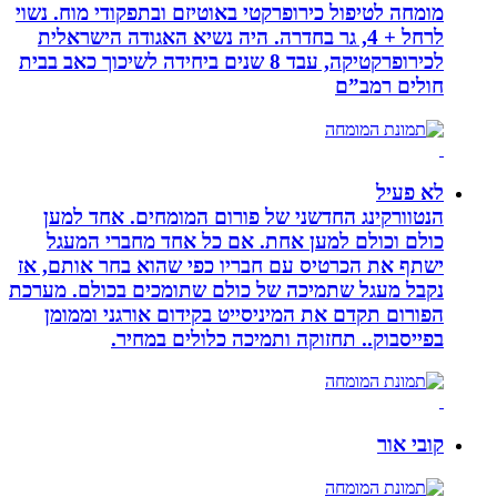
מומחה לטיפול כירופרקטי באוטיזם ובתפקודי מוח. נשוי
לרחל + 4, גר בחדרה. היה נשיא האגודה הישראלית
לכירופרקטיקה, עבד 8 שנים ביחידה לשיכוך כאב בבית
חולים רמב”ם
לא פעיל
הנטוורקינג החדשני של פורום המומחים. אחד למען
כולם וכולם למען אחת. אם כל אחד מחברי המעגל
ישתף את הכרטיס עם חבריו כפי שהוא בחר אותם, אז
נקבל מעגל שתמיכה של כולם שתומכים בכולם. מערכת
הפורום תקדם את המיניסייט בקידום אורגני וממומן
בפייסבוק.. תחזוקה ותמיכה כלולים במחיר.
קובי אור