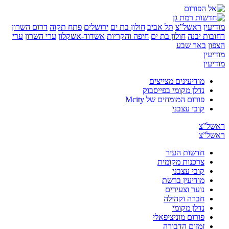
ן
ראשל”צ
תל אביב
חולון בת ים
ירושלים
פתח תקוה
דרום השרון
ת יבנה
חולון בת ים
חיפה והקריות
אשדוד-אשקלון
ערי השרון
ערי
באר שבע
ן
ן
מודיעינים מצייצים
נדלן מקומי בפייסבוק
פורום המומחים של Mcity
קובי עצבני
”צ
”צ
חדשות העיר
צרכנות מקומית
קובי עצבני
מודיעין ברשת
נוער וצעירים
חברה וקהילה
נדלן מקומי
פורום מוניציפאלי
זמזום הדבורה