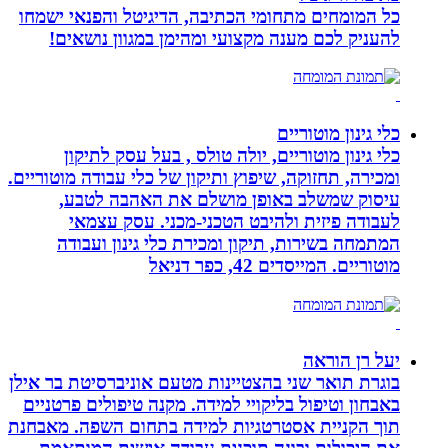
כל המומחים מתחומי הכתיבה, הדיגיטל והפנאי ישמחו
להעניק לכם מענה מקצועי ומהימן במגוון נושאים!
כלי גינון מוטוריים
כלי גינון מוטוריים, יולה טולס , בעל עסק לתיקון
ומכירה, תחזוקה, שיפוץ ותיקון של כלי עבודה מוטוריים.
עיסוק שמשלב באופן מושלם את האהבה לטבע,
לעבודה פיזית ולהיבט הטכני-מכני. עסק עצמאי
המתמחה בשירות, תיקון ומכירת כלי גינון ועבודה
מוטוריים. המייסדים 42, כפר דניאל
יעל רן הוראה
בוגרת תואר שני בהצטיינות מטעם אוניברסיטת בר אילן
באבחון וטיפול בליקויי למידה. מקנה טיפולים פרטניים
תוך הקניית אסטרטגיות למידה בתחום השפה. מאבחנת