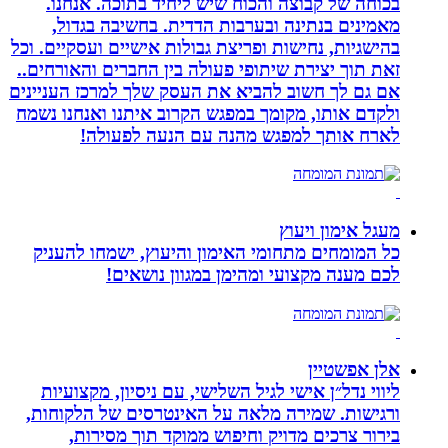
בכוחה של קבוצה והכוח שיש ליחיד בתוכה. אנחנו.
מאמינים בנתינה ובערבות הדדית. בחשיבה בגדול,
בהישגיות, נחישות ופריצת גבולות אישיים ועסקיים. וכל
זאת תוך יצירת שיתופי פעולה בין החברים והאורחים..
אם גם לך חשוב להביא את העסק שלך למרכז העניינים
ולקדם אותו, מקומך במפגש הקרוב איתנו ואנחנו נשמח
לארח אותך למפגש מהנה עם הנעה לפעולה!
מעגל אימון ויעוץ
כל המומחים מתחומי האימון והיעוץ, ישמחו להעניק
לכם מענה מקצועי ומהימן במגוון נושאים!
אלן אפשטיין
ליווי נדל״ן אישי לגיל השלישי, עם ניסיון, מקצועיות
ורגישות. שמירה מלאה על האינטרסים של הלקוחות,
בירור צרכים מדויק וחיפוש ממוקד תוך מסירות,