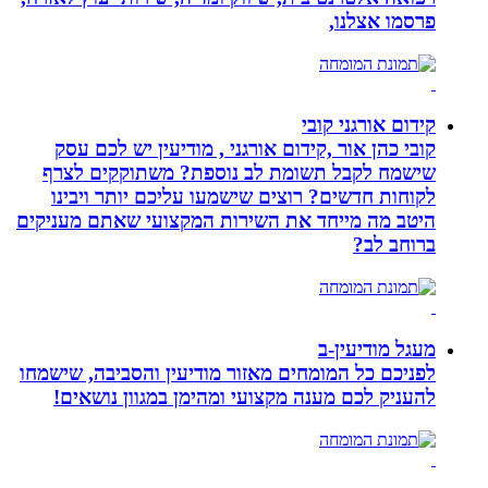
פרסמו אצלנו,
קידום אורגני קובי
קובי כהן אור ,קידום אורגני , מודיעין יש לכם עסק
שישמח לקבל תשומת לב נוספת? משתוקקים לצרף
לקוחות חדשים? רוצים שישמעו עליכם יותר ויבינו
היטב מה מייחד את השירות המקצועי שאתם מעניקים
ברוחב לב?
מעגל מודיעין-ב
לפניכם כל המומחים מאזור מודיעין והסביבה, שישמחו
להעניק לכם מענה מקצועי ומהימן במגוון נושאים!