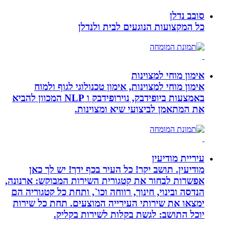
סובב נדלן
כל המקצועות הנוגעים לבית ולנדלן
אימון מוחי למצוינות
אימון מוחי למצוינות, אימון טכנולוגי לגוף ולמוח
באמצעות ביופידבק, נוירופידבק ו NLP המכוון להביא
את המתאמן לביצועי שיא ומצוינות.
עיריית מודיעין
מודיעין. תושב יקר! כל העיר בכף ידך! יש לך כאן
אפשרות לבחור את קטגורית השירות המבוקש: ארנונה,
הנדסה ובינוי, חינוך, רווחה וכו`, ותחת כל קטגוריה הם
ימצאו את שירותי העירייה המוצעים. תחת כל שירות
יוכל התושב: לגשת בקלות לשירות בקליק.