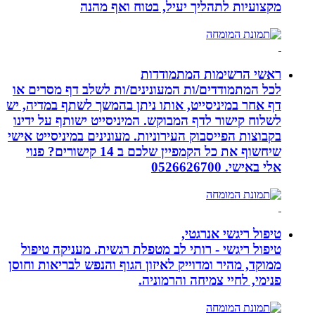
מקצועיות לתהליך יעיל, בטוח ואף מהנה
ראשי הרשימות המתמודדות
לכל המתמודדים/ות המעונינים/ות לשלב דף מסרים או
דף אחר במיניסייט, אותו ניתן בהמשך לשתף במדיה, יש
לשלוח קישור לדף המבוקש. המיניסייט ישותף על ידינו
בקבוצות הפייסבוק העירוניות. מעונינים במיניסייט אישי
שיחשוף את כל הקמפיין שלכם ב 14 קישורים? פנוי
אלי באישי. 0526626700
טיפול ריגשי אנרגטי,
טיפול ריגשי - רותי לב מטפלת רגשית. מעניקה טיפול
ממוקד, מהיר ומדוייק לאיזון הגוף והנפש לבריאות וחוסן
פנימי, לחיי צמיחה והרמוניה.