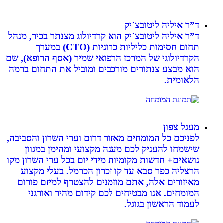
ד”ר איליה ליטובצ`יק
ד”ר איליה ליטובצ`יק הוא קרדיולוג מצנתר בכיר, מנהל
תחום חסימות כליליות כרוניות (CTO) במערך
הקרדיולוגי של המרכז הרפואי שמיר (אסף הרופא), שם
הוא מבצע צנתורים מורכבים ומוביל את התחום ברמה
הלאומית.
מעגל צפון
לפניכם כל המומחים מאזור דרום וערי השרון והסביבה,
שישמחו להעניק לכם מענה מקצועי ומהימן במגוון
נושאים+ חדשות מקומיות מידי יום בכל ערי השרון מקו
הרצליה כפר סבא עד קו זכרון הכרמל. בעלי מקצוע
מאיזורים אלה, אתם מוזמנים להצטרף למיזם פורום
המומחים. אנו מבטיחים לכם קידום מהיר ואורגני
לעמוד הראשון בגוגל.