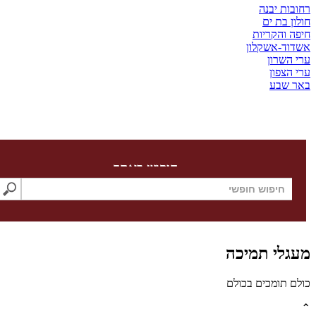
ת יבנה
בת ים
והקריות
-אשקלון
שרון
צפון
שבע
חיפוש באתר
לי תמיכה
תומכים בכולם