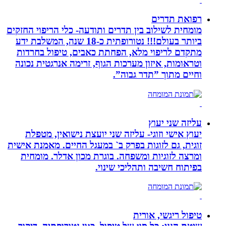
רפואת תדרים
מומחית לשילוב בין תדרים ותודעה- כלי הריפוי החזקים
ביותר בעולם!!! נטורופתית כ-18 שנה, המשלבת ידע
מתקדם לריפוי מלא, הפחתת כאבים, טיפול בחרדות
וטראומות, איזון מערכות הגוף, זרימה אנרגטית נכונה
וחיים מתוך ”תדר גבוה”.
עליזה שני יעוץ
יעוץ אישי וזוגי- עליזה שני יועצת נישואין, מטפלת
זוגית, גם לזוגות בפרק ב` במעגל החיים. מאמנת אישית
ומרצה לזוגיות ומשפחה. בוגרת מכון אדלר. מומחית
בפיתוח חשיבה ותהליכי שינוי.
טיפול ריגשי, אורית