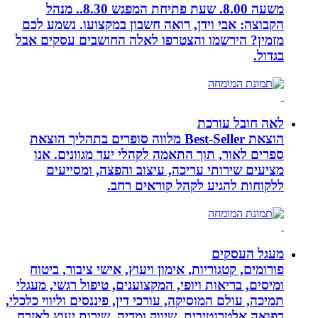
משעה 8.00. שעת פתיחת המפגש 8.30.. מנהל
הקבוצה: אבי וידן, רואה חשבון במקצועו. נשמע לכם
מזמין? הירשמו והצטרפו לאלה החושבים עסקים אבל
בגדול.
לאה חובל עורכת
הוצאת Best-Seller מלווה סופרים בתהליך הוצאת
ספרים לאור, תוך התאמה לקהלי יעד מגוונים. אנו
מציעים שירותי עריכה, עיצוב והפצה, ומסייעים
ללקוחות להגיע לקהל קוראים רחב.
מעגל העסקים
פורומים, קטגוריות, אימון ויעוץ, אישי ציבור, ביטוח
ומיסים, בריאות ויופי, המקצוענים, טיפול רגשי, מעגלי
תמיכה, עולם המוסיקה, עורכי דין, פיננסים וליווי כלכלי,
רפואה אלטרנטיבית, שיווק ומדיה, שירות יעוץ לאזרח,