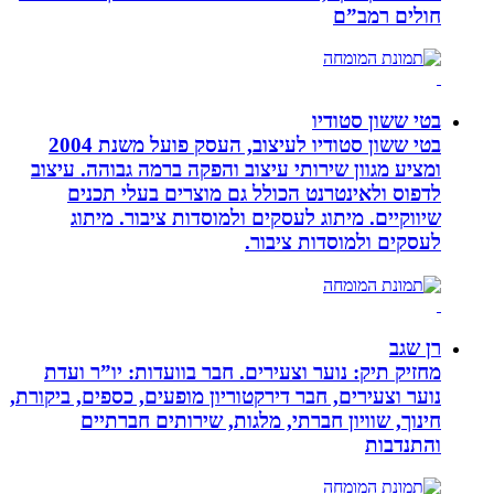
חולים רמב”ם
בטי ששון סטודיו
בטי ששון סטודיו לעיצוב, העסק פועל משנת 2004
ומציע מגוון שירותי עיצוב והפקה ברמה גבוהה. עיצוב
לדפוס ולאינטרנט הכולל גם מוצרים בעלי תכנים
שיווקיים. מיתוג לעסקים ולמוסדות ציבור. מיתוג
לעסקים ולמוסדות ציבור.
רן שגב
מחזיק תיק: נוער וצעירים. חבר בוועדות: יו”ר ועדת
נוער וצעירים, חבר דירקטוריון מופעים, כספים, ביקורת,
חינוך, שוויון חברתי, מלגות, שירותים חברתיים
והתנדבות