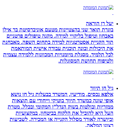
יעל רן הוראה
בוגרת תואר שני בהצטיינות מטעם אוניברסיטת בר אילן
באבחון וטיפול בליקויי למידה. מקנה טיפולים פרטניים
תוך הקניית אסטרטגיות למידה בתחום השפה. מאבחנת
את היכולות ובונה תוכנית עבודה אישית המותאמת
לכל תלמיד. מסגלת מיומנויות המכוונות ללמידה עצמית
ולטיפוח תחושת המסוגלות.
גיל חן תיווך
אלפא נכסים, מודיעין, המשרד בבעלות גיל חן נושא
אופי שונה כמשרד תיווך בוטיקי וייחודי עם תוצאות
ממזריות ובולטות בשוק הנדל”ן המקומי ובכלל. מטרת
העל היא להוביל את הלקוח בביטחון, במקצועיות
וביושרה לאורך מסלול הקנייה או המכירה, לשביעות
רצונו המלאה.