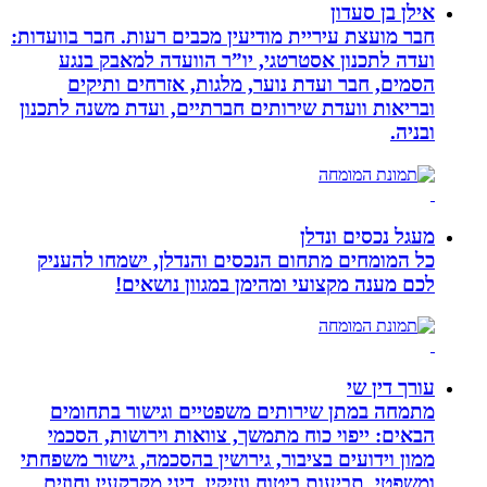
אילן בן סעדון
חבר מועצת עיריית מודיעין מכבים רעות. חבר בוועדות:
ועדה לתכנון אסטרטגי, יו”ר הוועדה למאבק בנגע
הסמים, חבר ועדת נוער, מלגות, אזרחים ותיקים
ובריאות וועדת שירותים חברתיים, ועדת משנה לתכנון
ובניה.
מעגל נכסים ונדלן
כל המומחים מתחום הנכסים והנדלן, ישמחו להעניק
לכם מענה מקצועי ומהימן במגוון נושאים!
עורך דין שי
מתמחה במתן שירותים משפטיים וגישור בתחומים
הבאים: ייפוי כוח מתמשך, צוואות וירושות, הסכמי
ממון וידועים בציבור, גירושין בהסכמה, גישור משפחתי
ומשפטי, תביעות ביטוח ונזיקין, דיני מקרקעין וחוזים.