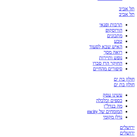
יב
יב
תרבות ופנאי
הורוסקופ
מתכונים
טבע
האיש שבא לסעוד
רואה מסך
נופש ותיירות
החוקר הרז סברו
סיפורים מהחיים
בת ים
בת ים
עשינו עסק
כספים וכלכלה
מה בנדל”ן
המומחים של mcity
נדלן מקומי
ים
ים