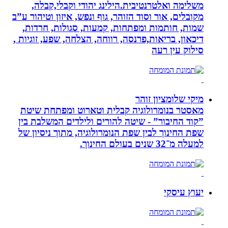
משלימה ואלטרנטיבית.הילינג יהודי וקבלי,קבלה,
מקובלים, אור וסוד הזוהר, גוף ונפש, איזון וטיהור ע”ב
שמות, חותמות ומפתחות, קמעות, סגולות, חרדות,
דיכאון, בריאות,פרנסה, רווחה, הצלחה, שפע, זוגיות ,
סילוק עין רעה
מיקי שלומציון זוהר
מאסטר בנומרולוגיה קבלית וטארוט ומפתחת שיטת
”קוד החיבור” - שיטה להורים ולילדים המשלבת בין
שפת החינוך לבין שפת הנומרולוגיה, מתוך ניסיון של
למעלה מ־32 שנים בעולם החינוך.
יעוץ עיסקי