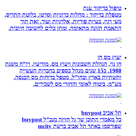
טיפול בדיקור ענת
מטפלת בדיקור : מחלות כרוניות וסרטן. בלוטת התריס,
מעי רגיז, בעיות פוריות, אלרגיות ועוד. זאת תוך
התאמת תזונה מתאימה, ומתן כלים לחשיבה חיובית.
יעוץ מס חן
חן נוי, הנהלת חשבונות ויעוץ מס, מודיעין, רו”ח משנת
1988. כ15 שנים מנהל כספים בחברות תעשייה
ותשתיות בארץ ובחו”ל. מטפל בדוחות מס הכנסה,
מע”מ, ביטוח לאומי והחזרי מס לשכירים.
תל אביב buypost
כל מאמרי התוכן שך גל חזיזה מנכ”ל buypost
שפורסמו באתר תל אביב ברשת mcity