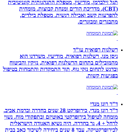
תגל זילברמן, מודיעין, מטפלת התנהגותית קוגניטיבית
(CBT). מדריכת הורים ומנחת קבוצות. מומחית
להפרעות קשב ואכילה רגשית. מטפלת בילדים,
מתבגרים ומבוגרים.
רשלנות רפואית עו”ד
ניסן מנו, רשלנות רפואית, מודיעין, משרדנו הוא
מהמובילים בתחום הרשלנות רפואית, נזיקין והביטוח
ובדגש לתחום נזקי גוף, תוך התמקדות והתמחות בטיפול
בפגיעות קשות.
ד”ר רונן מנדי
ד”ר רונן מנדי, כירופרקט 28 שנים בחדרה וברמת אביב,
מומחה לטיפול כירופרקטי באוטיזם ובתפקודי מוח. נשוי
לרחל + 4, גר בחדרה. היה נשיא האגודה הישראלית
לכירופרקטיקה, עבד 8 שנים ביחידה לשיכוך כאב בבית