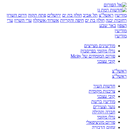
ן
ראשל”צ
תל אביב
חולון בת ים
ירושלים
פתח תקוה
דרום השרון
ת יבנה
חולון בת ים
חיפה והקריות
אשדוד-אשקלון
ערי השרון
ערי
באר שבע
ן
ן
מודיעינים מצייצים
נדלן מקומי בפייסבוק
פורום המומחים של Mcity
קובי עצבני
”צ
”צ
חדשות העיר
צרכנות מקומית
קובי עצבני
מודיעין ברשת
נוער וצעירים
חברה וקהילה
נדלן מקומי
פורום מוניציפאלי
זמזום הדבורה