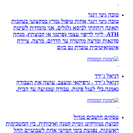
טובה גיטי זינגר
טובה גיטי זינגר אחות טיפול נמרץ במקצועי בעקבות
תאונה רותקתי לכיסא גלגלים. אני מומחית לשיטת
ATH- ליווי לריפוי עצמי (פרטני או קבוצתי), מנחה
סדנאות ומרצה מהשרון עד הדרום, מרצה, ציירת
אינטואיטיבית עובדת גם בזום
דניאל ג`ירד
דניאל ג`ירד - גרפיקאי ומעצב, עושה את העבודה
נאמנה,בלי לעגל פינות. עבודה שמגיעה עד הבית.
עסקים חושבים בגדול
קבוצת נטוורקינג זומית קטנה ואיכותית. בין המשכימות
ראשונות. נפגשת בימי חמישי אחת לשבועיים החל