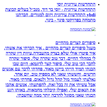
התחדשות עירונית יוסי
התחדשות עירונית - יוסי בר דוד, מנכ״ל בעלים קבוצת
ybdi התחדשות עירונית ויזום למגורים. חברתנו
מתמחה בפרויקטי פינוי - בינוי.
סיפורים קצרים מהחיים
מעגל סיפורים קצרים מהחיים . איך הכרתי את אשתי,
איך פיטרו אולי שלא בצדק מהעבודה,עיוות דין שקרה
לי במהלך החיים, דבר טוב שקרה שלי. סיפור שקרה
לחבר הכי טוב שלי. סיפור קצר לדוגמא: היום שבו
הבנתי תמיד הייתי ביישן מאוד. פחדתי לדבר עם אנשים
חדשים, וחששתי שאני לא מספיק טוב. יום אחד,
נאלצתי לעמוד מול קהל גדול ולנאום. פחדתי מאוד,
אבל עשיתי את זה בכל זאת. להפתעתי, אנשים אהבו
את הנאום שלי, ואפילו קיבלתי מחמאות. באותו רגע
הבנתי שאני מסוגל להרבה יותר ממה שחשבתי.