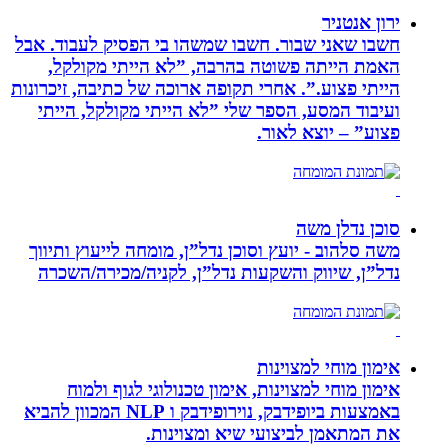
ירון אנטניר
חשבו שאני שבור. חשבו שמשהו בי הפסיק לעבוד. אבל
האמת הייתה פשוטה בהרבה, ”לא הייתי מקולקל,
הייתי פצוע.”. אחרי תקופה ארוכה של כתיבה, זיכרונות
ועיבוד המסע, הספר שלי ”לא הייתי מקולקל, הייתי
פצוע” – יוצא לאור.
סוכן נדלן משה
משה סלהוב - יועץ וסוכן נדל”ן, מומחה לייעוץ ותיווך
נדל”ן, שיווק והשקעות נדל”ן, לקניה/מכירה/השכרה
אימון מוחי למצוינות
אימון מוחי למצוינות, אימון טכנולוגי לגוף ולמוח
באמצעות ביופידבק, נוירופידבק ו NLP המכוון להביא
את המתאמן לביצועי שיא ומצוינות.