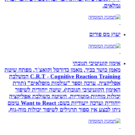
גמלאים.
יעוץ מס פורום
אימון קוגניטיבי תגובתי
מאמן כושר בכיר, מאמן כדורסל וקואצ`ר, מפתח שיטת
C.R.T - Cognitive Reaction Training המשלבת
אפליקציה, ערכה וספר ”עולמות מופלאים” (תורת
האימון הקוגניטיבי תגובתי). שיטה ייחודית לשיפור
יכולות מוחיות-מוטוריות. השיטה משולבת אפליקציה
ייחודית וערכה ייעודיות בשם: Want to React עימם
ניתן לבצע אין ספור תרגילים לשיפור יכולות מוח-גוף.