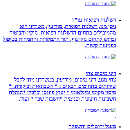
רשלנות רפואית עו”ד
ניסן מנו, רשלנות רפואית, מודיעין, משרדנו הוא
מהמובילים בתחום הרשלנות רפואית, נזיקין והביטוח
ובדגש לתחום נזקי גוף, תוך התמקדות והתמחות בטיפול
בפגיעות קשות.
דיני מיסים צחי
צחי מנע, דיני מיסים, מודיעין, במשרדנו ניתן לקבל
שירותים בתחומים הבאים : * חשבונאות וביקורת. *
מיסוי מקומי ובינלאומי * יעוץ פיננסי וכלכלי *הנהלת
חשבונות חיצונית ופנימית *חשבות שכר * ועוד.
מעגל ירושלים והשפלה