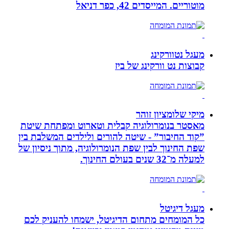
מוטוריים. המייסדים 42, כפר דניאל
מעגל נטוורקינג
קבוצות נט וורקינג של ביז
מיקי שלומציון זוהר
מאסטר בנומרולוגיה קבלית וטארוט ומפתחת שיטת
”קוד החיבור” - שיטה להורים ולילדים המשלבת בין
שפת החינוך לבין שפת הנומרולוגיה, מתוך ניסיון של
למעלה מ־32 שנים בעולם החינוך.
מעגל דיגיטל
כל המומחים מתחום הדיגיטל, ישמחו להעניק לכם