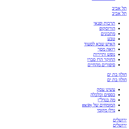
 אביב
 אביב
תרבות ופנאי
הורוסקופ
מתכונים
טבע
האיש שבא לסעוד
רואה מסך
נופש ותיירות
החוקר הרז סברו
סיפורים מהחיים
ון בת ים
ון בת ים
עשינו עסק
כספים וכלכלה
מה בנדל”ן
המומחים של mcity
נדלן מקומי
שלים
שלים