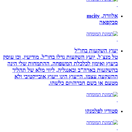
אלוורה, mcity
סבקפאה
יעוץ השקעות בחו”ל
טל מנצ`ל, יועץ השקעות נדלן בחו”ל, מודיעין, וכן עוסק
ביעוץ ואימון לכלכלת המשפחה. ההתמחות שלי הינה
בהשקעות בארה”ב ובאנגליה, ליווי מלא של תהליך
ההשקעה עצמו. הייעוץ הינו ייעוץ אובייקטיבי ולא
מטעם או בשם חברה/יזם כלשהו.
סטודיו לפלמנקו