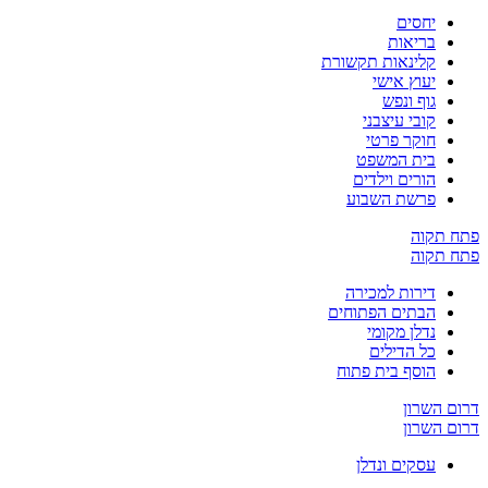
יחסים
בריאות
קלינאות תקשורת
יעוץ אישי
גוף ונפש
קובי עיצבני
חוקר פרטי
בית המשפט
הורים וילדים
פרשת השבוע
ח תקוה
ח תקוה
דירות למכירה
הבתים הפתוחים
נדלן מקומי
כל הדילים
הוסף בית פתוח
ום השרון
ום השרון
עסקים ונדלן