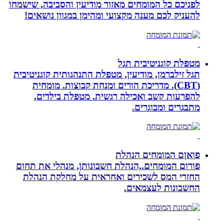
לפניכם כל המומחים מאזור מודיעין והסביבה, שישמחו
להעניק לכם מענה מקצועי ומהימן במגוון נושאים!
מטפלת קוגניטיבית תגל
תגל זילברמן, מודיעין, מטפלת התנהגותית קוגניטיבית
(CBT). מדריכת הורים ומנחת קבוצות. מומחית
להפרעות קשב ואכילה רגשית. מטפלת בילדים,
מתבגרים ומבוגרים.
פואןם המומחים הנהלת
פורום המומחים.,הנהלת חשבונותן, מנהלי את תחום
החזרי המס לשכירים ואחראית על מחלקת הנהלת
החשבונות לעצמאים.