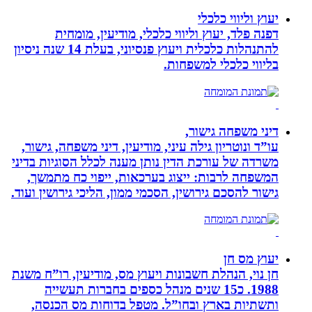
יעוץ וליווי כלכלי
דפנה פלד, יעוץ וליווי כלכלי, מודיעין, מומחית
להתנהלות כלכלית ויעוץ פנסיוני, בעלת 14 שנה ניסיון
בליווי כלכלי למשפחות.
דיני משפחה גישור,
עו”ד ונוטריון גילה עיני, מודיעין, דיני משפחה, גישור,
משרדה של עורכת הדין נותן מענה לכלל הסוגיות בדיני
המשפחה לרבות: ייצוג בערכאות, ייפוי כח מתמשך,
גישור להסכם גירושין, הסכמי ממון, הליכי גירושין ועוד.
יעוץ מס חן
חן נוי, הנהלת חשבונות ויעוץ מס, מודיעין, רו”ח משנת
1988. כ15 שנים מנהל כספים בחברות תעשייה
ותשתיות בארץ ובחו”ל. מטפל בדוחות מס הכנסה,