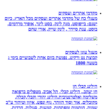
מקדמי אתרים ועסקים
מעגלי כח של מקדמי אתרים ועסקים מכל הארץ. כיום
ישנם: בייפוסט, מגה לינק, בסט לינר, אופיר מרדמים,
בוסט, ענת סיידר , לינק שייק, אורי שחם
מעגל עוגן לעסקים
קבוצת נט ורקינג. נפגשת בזום אחת לשבועיים בימי ג
בשעה 1800
הילינג קבלי חן
חן יעקב,, הילינג קבלי, תל אביב, מטפלים ברפואה
משלימה ואלטרנטיבית.הילינג יהודי וקבלי,קבלה,
מקובלים, אור וסוד הזוהר, גוף ונפש, איזון וטיהור ע”ב
שמות, חותמות ומפתחות, קמעות, סגולות, חרדות,