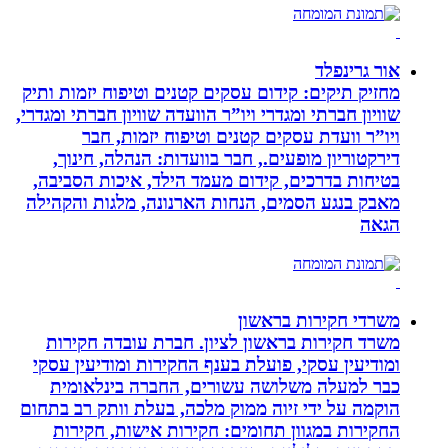
אור גרינפלד
מחזיק תיקים: קידום עסקים קטנים וטיפוח יזמות ותיק
שוויון חברתי ומגדרי ויו”ר הוועדה שוויון חברתי ומגדרי,
ויו”ר וועדת עסקים קטנים וטיפוח יזמות, חבר
דירקטוריון מופעים., חבר בוועדות: הנהלה, חינוך,
בטיחות בדרכים, קידום מעמד הילד, איכות הסביבה,
מאבק בנגע הסמים, הנחות הארנונה, מלגות והקהילה
הגאה
משרדי חקירות בראשון
משרד חקירות בראשון לציון. חברת עובדה חקירות
ומודיעין עסקי, פועלת בענף החקירות ומודיעין עסקי
כבר למעלה משלושה עשורים, החברה בינלאומית
הוקמה על ידי זיוה ממוק מלכה, בעלת וותק רב בתחום
החקירות במגוון תחומים: חקירות אישות, חקירות