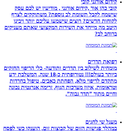
קידום אורגני קובי
קובי כהן אור ,קידום אורגני , מודיעין יש לכם עסק
שישמח לקבל תשומת לב נוספת? משתוקקים לצרף
לקוחות חדשים? רוצים שישמעו עליכם יותר ויבינו
היטב מה מייחד את השירות המקצועי שאתם מעניקים
ברוחב לב?
רפואת תדרים
מומחית לשילוב בין תדרים ותודעה- כלי הריפוי החזקים
ביותר בעולם!!! נטורופתית כ-18 שנה, המשלבת ידע
מתקדם לריפוי מלא, הפחתת כאבים, טיפול בחרדות
וטראומות, איזון מערכות הגוף, זרימה אנרגטית נכונה
וחיים מתוך ”תדר גבוה”.
מעגל שי לחגים
במהלך פגישות הזום של קבוצות זום, הוענקו כשי לפסח