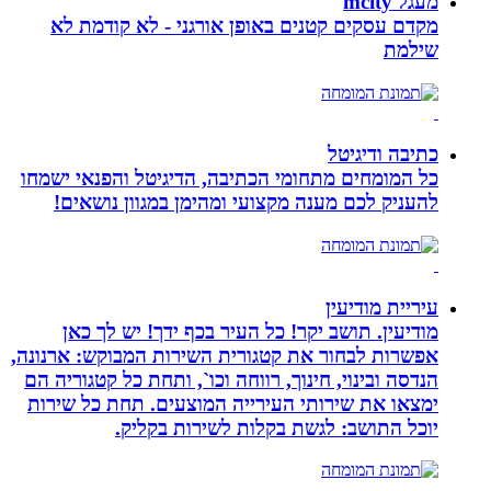
מעגל mcity
מקדם עסקים קטנים באופן אורגני - לא קודמת לא
שילמת
כתיבה ודיגיטל
כל המומחים מתחומי הכתיבה, הדיגיטל והפנאי ישמחו
להעניק לכם מענה מקצועי ומהימן במגוון נושאים!
עיריית מודיעין
מודיעין. תושב יקר! כל העיר בכף ידך! יש לך כאן
אפשרות לבחור את קטגורית השירות המבוקש: ארנונה,
הנדסה ובינוי, חינוך, רווחה וכו`, ותחת כל קטגוריה הם
ימצאו את שירותי העירייה המוצעים. תחת כל שירות
יוכל התושב: לגשת בקלות לשירות בקליק.