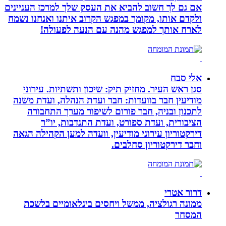
אם גם לך חשוב להביא את העסק שלך למרכז העניינים
ולקדם אותו, מקומך במפגש הקרוב איתנו ואנחנו נשמח
לארח אותך למפגש מהנה עם הנעה לפעולה!
אלי סבח
סגן ראש העיר. מחזיק תיק: שיכון ותשתיות. עירוני
מודיעין חבר בוועדות: חבר ועדת הנהלה, ועדת משנה
לתכנון ובניה, חבר פורום לשיפור מערך התחבורה
הציבורית, ועדת ספורט, ועדת התנדבות, יו”ר
דירקטוריון עירוני מודיעין, וועדה למען הקהילה הגאה
וחבר דירקטוריון סחלבים.
דרור אטרי
ממונה רגולציה, ממשל ויחסים בינלאומיים בלשכת
המסחר