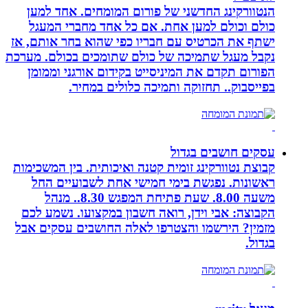
הנטוורקינג החדשני של פורום המומחים. אחד למען
כולם וכולם למען אחת. אם כל אחד מחברי המעגל
ישתף את הכרטיס עם חבריו כפי שהוא בחר אותם, אז
נקבל מעגל שתמיכה של כולם שתומכים בכולם. מערכת
הפורום תקדם את המיניסייט בקידום אורגני וממומן
בפייסבוק.. תחזוקה ותמיכה כלולים במחיר.
עסקים חושבים בגדול
קבוצת נטוורקינג זומית קטנה ואיכותית. בין המשכימות
ראשונות. נפגשת בימי חמישי אחת לשבועיים החל
משעה 8.00. שעת פתיחת המפגש 8.30.. מנהל
הקבוצה: אבי וידן, רואה חשבון במקצועו. נשמע לכם
מזמין? הירשמו והצטרפו לאלה החושבים עסקים אבל
בגדול.