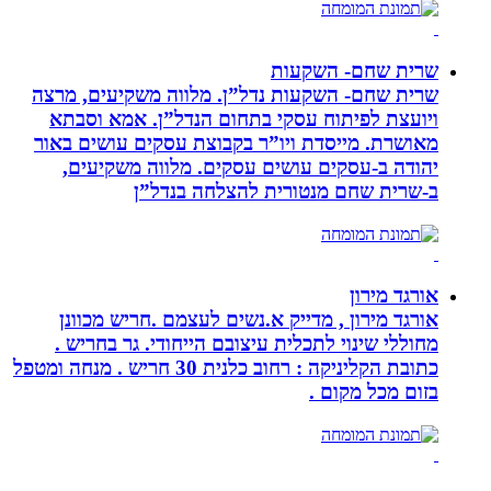
שרית שחם- השקעות
שרית שחם- השקעות נדל”ן. מלווה משקיעים, מרצה
ויועצת לפיתוח עסקי בתחום הנדל”ן. אמא וסבתא
מאושרת. ‏מייסדת ויו”ר בקבוצת עסקים עושים באור
יהודה‏ ב-‏עסקים עושים עסקים‏. ‏מלווה משקיעים,
ב-‏שרית שחם מנטורית להצלחה בנדל”ן‏
אורגד מירון
אורגד מירון , מדייק א.נשים לעצמם .חריש מכוונן
מחוללי שינוי לתכלית עיצובם הייחודי. גר בחריש .
כתובת הקליניקה : רחוב כלנית 30 חריש . מנחה ומטפל
בזום מכל מקום .