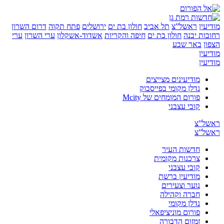
יעין
ראשל”צ
תל אביב
חולון בת ים
ירושלים
פתח תקוה
דרום השרון
בות יבנה
חולון בת ים
חיפה והקריות
אשדוד-אשקלון
ערי השרון
ערי
ון
באר שבע
יעין
יעין
מודיעינים מצייצים
נדלן מקומי בפייסבוק
פורום המומחים של Mcity
קובי עצבני
של”צ
של”צ
חדשות העיר
צרכנות מקומית
קובי עצבני
מודיעין ברשת
נוער וצעירים
חברה וקהילה
נדלן מקומי
פורום מוניציפאלי
זמזום הדבורה