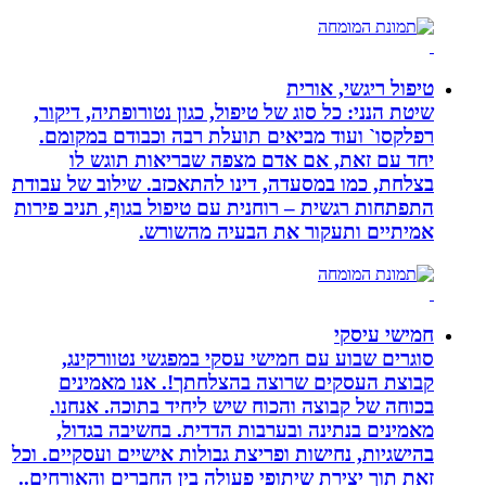
טיפול ריגשי, אורית
שיטת הנני: כל סוג של טיפול, כגון נטורופתיה, דיקור,
רפלקסו` ועוד מביאים תועלת רבה וכבודם במקומם.
יחד עם זאת, אם אדם מצפה שבריאות תוגש לו
בצלחת, כמו במסעדה, דינו להתאכזב. שילוב של עבודת
התפתחות רגשית – רוחנית עם טיפול בגוף, תניב פירות
אמיתיים ותעקור את הבעיה מהשורש.
חמישי עיסקי
סוגרים שבוע עם חמישי עסקי במפגשי נטוורקינג,
קבוצת העסקים שרוצה בהצלחתך!. אנו מאמינים
בכוחה של קבוצה והכוח שיש ליחיד בתוכה. אנחנו.
מאמינים בנתינה ובערבות הדדית. בחשיבה בגדול,
בהישגיות, נחישות ופריצת גבולות אישיים ועסקיים. וכל
זאת תוך יצירת שיתופי פעולה בין החברים והאורחים..