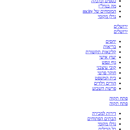
כספים וכלכלה
מה בנדל”ן
המומחים של mcity
נדלן מקומי
ירושלים
ירושלים
יחסים
בריאות
קלינאות תקשורת
יעוץ אישי
גוף ונפש
קובי עיצבני
חוקר פרטי
בית המשפט
הורים וילדים
פרשת השבוע
פתח תקוה
פתח תקוה
דירות למכירה
הבתים הפתוחים
נדלן מקומי
כל הדילים