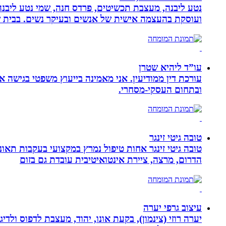
נטע ליבנה, מעצבת תכשיטים, פרדס חנה, שמי נטע ליבנה א
ועוסקת בהעצמה אישית של אנשים ובעיקר נשים. בבית של
עו”ד ליהיא שטרן
עורכת דין ממודיעין. אני מאמינה בייעוץ משפטי בגישה 
ובתחום העסקי-מסחרי.
טובה גיטי זינגר
הדרום, מרצה, ציירת אינטואיטיבית עובדת גם בזום
עיצוב גרפי יערה
יערה רוזי (צינמון), בקעת אונו, יהוד, מעצבת לדפוס ולד