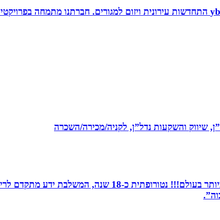
ל”ן, שיווק והשקעות נדל”ן, לקניה/מכירה/השכרה
מומחית לשילוב בין תדרים ותודעה- כלי הריפוי החזקים ביותר 
וה”.