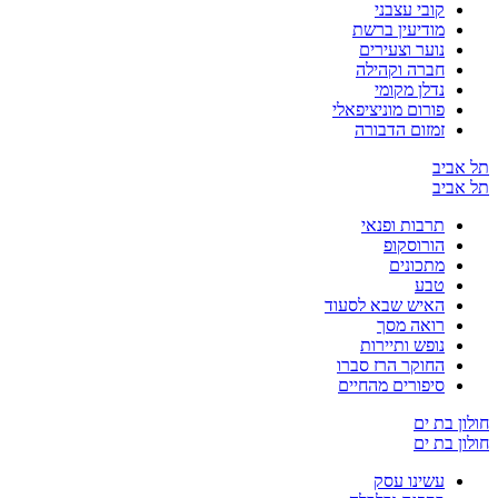
קובי עצבני
מודיעין ברשת
נוער וצעירים
חברה וקהילה
נדלן מקומי
פורום מוניציפאלי
זמזום הדבורה
תל אביב
תל אביב
תרבות ופנאי
הורוסקופ
מתכונים
טבע
האיש שבא לסעוד
רואה מסך
נופש ותיירות
החוקר הרז סברו
סיפורים מהחיים
חולון בת ים
חולון בת ים
עשינו עסק