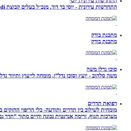
התחדשות עירונית יוסי
התחדשות עירונית - יוסי בר דוד, מנכ״ל בעלים קבוצת ybdi התחדשות עירונית ויזום למגורים. חברתנו מתמחה בפרויקטי פינוי - בינוי.
מתכנת בודק
מתכנת בודק
סוכן נדלן משה
משה סלהוב - יועץ וסוכן נדל”ן, מומחה לייעוץ ותיווך נד
רפואת תדרים
מערכות הגוף, זרימה אנרגטית נכונה וחיים מתוך ”תדר גב