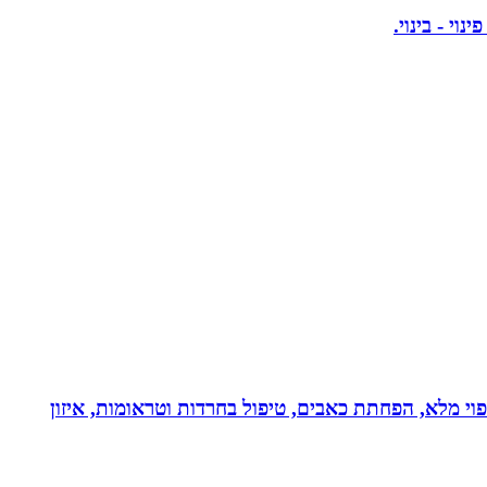
בעולם!!! נטורופתית כ-18 שנה, המשלבת ידע מתקדם לריפוי מלא, הפחתת כאבים, טיפול בחרדות וטראומות, איזון