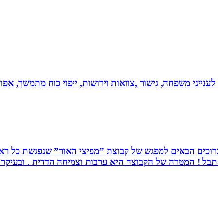
 לענייני משפחה, גישור ,צוואות וירושות, ייפוי כוח מתמשך, 
. ברוכים הבאים למפגש של קבוצת ”מפיצי האור” שנפגשת כל ראש
בל ! המטרה של הקבוצה היא ערבות וצמיחה הדדית . ובעיקר ה