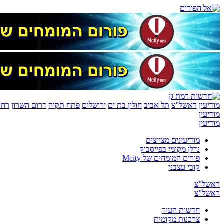
מודיעין
ראשל”צ
תל אביב
חולון בת ים
ירושלים
פתח תקוה
דרום השרון
רחו
מודיעין
מודיעין
מודיעינים מצייצים
נדלן מקומי בפייסבוק
פורום המומחים של Mcity
קובי עצבני
ראשל”צ
ראשל”צ
חדשות העיר
צרכנות מקומית