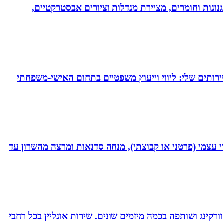
נונות וחומרים, מציירת מנדלות וציורים אבסטרקטיים,
ירותים שלי: ליווי וייעוץ משפטיים בתחום האישי-משפחתי
 נמרץ במקצועי בעקבות תאונה רותקתי לכיסא גלגלים. אני מומחית לשיטת ATH- ליווי לריפוי עצמי (פרטני או קבוצתי), מנחה סדנאות ומרצה מהשרון עד
ורקינג ושותפה בכמה מיזמים שונים. שירות אונליין בכל רחבי