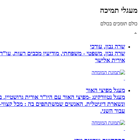
מעגלי תמיכה
כולם תומכים בכולם
⌃
שרה נבון, עורכי
שרה נבון, משפטי - משפחתי, מודיעין מכבים רעות, עו”ד
אירית אלישר
מעגל מפיצי האור
מעגל נטוורקינג -מפיצי האור עם היו”ר אורית גרושטיין
ונשארת דיגיטלית. האנשים שמשתתפים בה : מכל קצווי-ת
עבור השני.