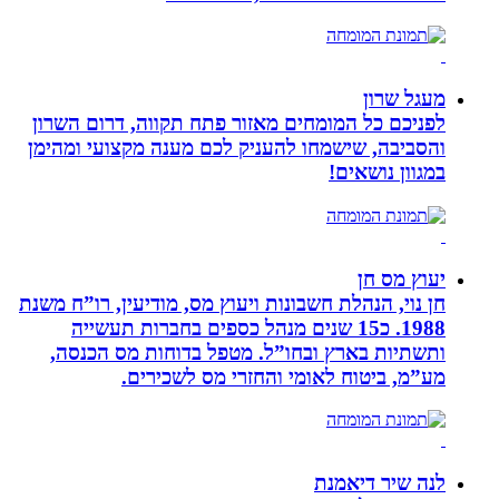
מעגל שרון
לפניכם כל המומחים מאזור פתח תקווה, דרום השרון
והסביבה, שישמחו להעניק לכם מענה מקצועי ומהימן
במגוון נושאים!
יעוץ מס חן
חן נוי, הנהלת חשבונות ויעוץ מס, מודיעין, רו”ח משנת
1988. כ15 שנים מנהל כספים בחברות תעשייה
ותשתיות בארץ ובחו”ל. מטפל בדוחות מס הכנסה,
מע”מ, ביטוח לאומי והחזרי מס לשכירים.
לנה שיר דיאמנת