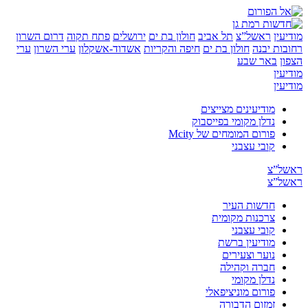
ין
ראשל”צ
תל אביב
חולון בת ים
ירושלים
פתח תקוה
דרום השרון
ת יבנה
חולון בת ים
חיפה והקריות
אשדוד-אשקלון
ערי השרון
ערי
באר שבע
ין
ין
מודיעינים מצייצים
נדלן מקומי בפייסבוק
פורום המומחים של Mcity
קובי עצבני
”צ
”צ
חדשות העיר
צרכנות מקומית
קובי עצבני
מודיעין ברשת
נוער וצעירים
חברה וקהילה
נדלן מקומי
פורום מוניציפאלי
זמזום הדבורה