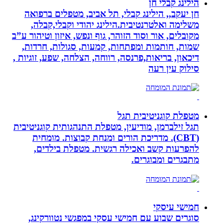
הילינג קבלי חן
חן יעקב,, הילינג קבלי, תל אביב, מטפלים ברפואה
משלימה ואלטרנטיבית.הילינג יהודי וקבלי,קבלה,
מקובלים, אור וסוד הזוהר, גוף ונפש, איזון וטיהור ע”ב
שמות, חותמות ומפתחות, קמעות, סגולות, חרדות,
דיכאון, בריאות,פרנסה, רווחה, הצלחה, שפע, זוגיות ,
סילוק עין רעה
מטפלת קוגניטיבית תגל
תגל זילברמן, מודיעין, מטפלת התנהגותית קוגניטיבית
(CBT). מדריכת הורים ומנחת קבוצות. מומחית
להפרעות קשב ואכילה רגשית. מטפלת בילדים,
מתבגרים ומבוגרים.
חמישי עיסקי
סוגרים שבוע עם חמישי עסקי במפגשי נטוורקינג,