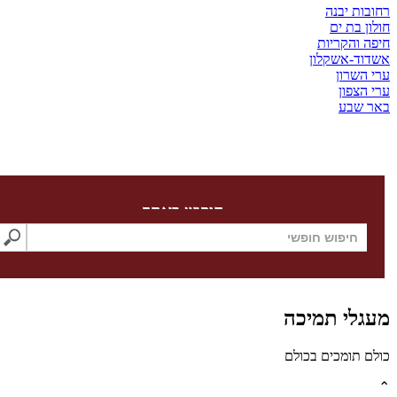
ת יבנה
 בת ים
והקריות
ד-אשקלון
שרון
צפון
שבע
חיפוש באתר
לי תמיכה
תומכים בכולם