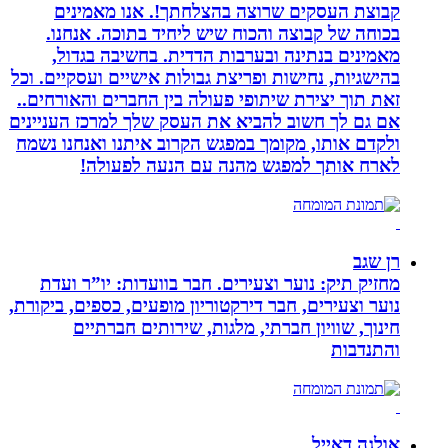
קבוצת העסקים שרוצה בהצלחתך!. אנו מאמינים
בכוחה של קבוצה והכוח שיש ליחיד בתוכה. אנחנו.
מאמינים בנתינה ובערבות הדדית. בחשיבה בגדול,
בהישגיות, נחישות ופריצת גבולות אישיים ועסקיים. וכל
זאת תוך יצירת שיתופי פעולה בין החברים והאורחים..
אם גם לך חשוב להביא את העסק שלך למרכז העניינים
ולקדם אותו, מקומך במפגש הקרוב איתנו ואנחנו נשמח
לארח אותך למפגש מהנה עם הנעה לפעולה!
רן שגב
מחזיק תיק: נוער וצעירים. חבר בוועדות: יו”ר ועדת
נוער וצעירים, חבר דירקטוריון מופעים, כספים, ביקורת,
חינוך, שוויון חברתי, מלגות, שירותים חברתיים
והתנדבות
אולגה דאייל