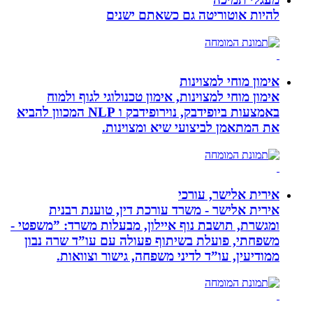
להיות אוטוריטה גם כשאתם ישנים
אימון מוחי למצוינות
אימון מוחי למצוינות, אימון טכנולוגי לגוף ולמוח
באמצעות ביופידבק, נוירופידבק ו NLP המכוון להביא
את המתאמן לביצועי שיא ומצוינות.
אירית אלישר, עורכי
אירית אלישר - משרד עורכת דין, טוענת רבנית
ומגשרת, תושבת נוף איילון, מבעלות משרד: ”משפטי -
משפחתי, פועלת בשיתוף פעולה עם עו”ד שרה נבון
ממודיעין, עו”ד לדיני משפחה, גישור וצוואות.