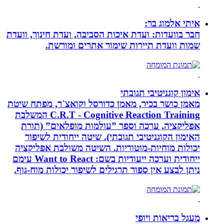
איתי אלמוג בר:
חבר בוועדות: ועדת איכות הסביבה, ועדת חינוך, וועדת
שמות וועדת תיירות שימור אתרים ומורשת.
אימון קוגניטיבי תגובתי
מאמן כושר בכיר, מאמן כדורסל וקואצ`ר, מפתח שיטת
C.R.T - Cognitive Reaction Training המשלבת
אפליקציה, ערכה וספר ”עולמות מופלאים” (תורת
האימון הקוגניטיבי תגובתי). שיטה ייחודית לשיפור
יכולות מוחיות-מוטוריות. השיטה משולבת אפליקציה
ייחודית וערכה ייעודיות בשם: Want to React עימם
ניתן לבצע אין ספור תרגילים לשיפור יכולות מוח-גוף.
מעגל בריאות ויופי