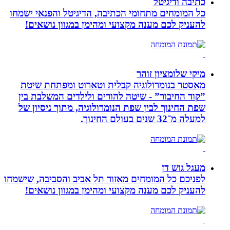
כתיבה ודיגיטל
כל המומחים מתחומי הכתיבה, הדיגיטל והפנאי ישמחו
להעניק לכם מענה מקצועי ומהימן במגוון נושאים!
מיקי שלומציון זוהר
מאסטר בנומרולוגיה קבלית וטארוט ומפתחת שיטת
”קוד החיבור” - שיטה להורים ולילדים המשלבת בין
שפת החינוך לבין שפת הנומרולוגיה, מתוך ניסיון של
למעלה מ־32 שנים בעולם החינוך.
מעגל גוש דן
לפניכם כל המומחים מאזור תל אביב והסביבה, שישמחו
להעניק לכם מענה מקצועי ומהימן במגוון נושאים!