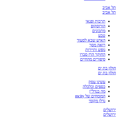
ביב
ביב
תרבות ופנאי
הורוסקופ
מתכונים
טבע
האיש שבא לסעוד
רואה מסך
נופש ותיירות
החוקר הרז סברו
סיפורים מהחיים
 בת ים
 בת ים
עשינו עסק
כספים וכלכלה
מה בנדל”ן
המומחים של mcity
נדלן מקומי
ים
ים