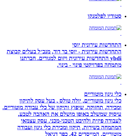
סטודיו לפלמנקו
התחדשות עירונית יוסי
התחדשות עירונית - יוסי בר דוד, מנכ״ל בעלים קבוצת
ybdi התחדשות עירונית ויזום למגורים. חברתנו
מתמחה בפרויקטי פינוי - בינוי.
כלי גינון מוטוריים
כלי גינון מוטוריים, יולה טולס , בעל עסק לתיקון
ומכירה, תחזוקה, שיפוץ ותיקון של כלי עבודה מוטוריים.
עיסוק שמשלב באופן מושלם את האהבה לטבע,
לעבודה פיזית ולהיבט הטכני-מכני. עסק עצמאי
המתמחה בשירות, תיקון ומכירת כלי גינון ועבודה
מוטוריים. המייסדים 42, כפר דניאל