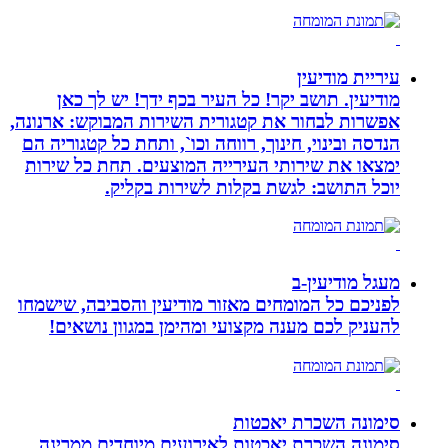
עיריית מודיעין
מודיעין. תושב יקר! כל העיר בכף ידך! יש לך כאן
אפשרות לבחור את קטגורית השירות המבוקש: ארנונה,
הנדסה ובינוי, חינוך, רווחה וכו`, ותחת כל קטגוריה הם
ימצאו את שירותי העירייה המוצעים. תחת כל שירות
יוכל התושב: לגשת בקלות לשירות בקליק.
מעגל מודיעין-ב
לפניכם כל המומחים מאזור מודיעין והסביבה, שישמחו
להעניק לכם מענה מקצועי ומהימן במגוון נושאים!
סימונה השכרת יאכטות
סימונה השכרת יאכטות לאירועים מיוחדים ממרינה