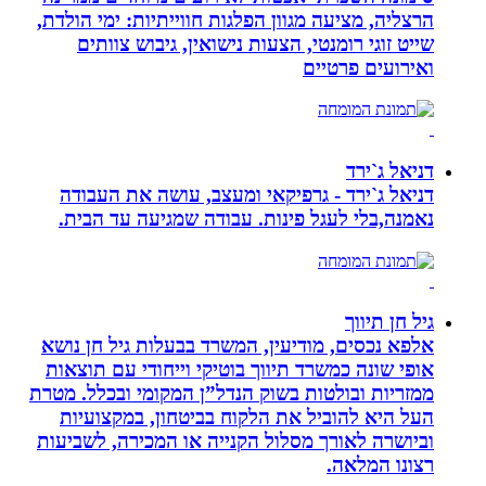
הרצליה, מציעה מגוון הפלגות חווייתיות: ימי הולדת,
שייט זוגי רומנטי, הצעות נישואין, גיבוש צוותים
ואירועים פרטיים
דניאל ג`ירד
דניאל ג`ירד - גרפיקאי ומעצב, עושה את העבודה
נאמנה,בלי לעגל פינות. עבודה שמגיעה עד הבית.
גיל חן תיווך
אלפא נכסים, מודיעין, המשרד בבעלות גיל חן נושא
אופי שונה כמשרד תיווך בוטיקי וייחודי עם תוצאות
ממזריות ובולטות בשוק הנדל”ן המקומי ובכלל. מטרת
העל היא להוביל את הלקוח בביטחון, במקצועיות
וביושרה לאורך מסלול הקנייה או המכירה, לשביעות
רצונו המלאה.