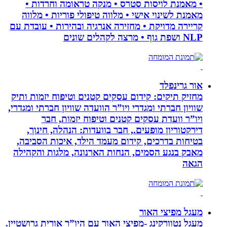
• מאמנת לויסות סטרס • מנקה טראומה וחרדות •
מאמנת לשינוי אישי • מלווה טיפולי פוריות • מלווה
קריירה מדויקת • מחזירה אנרגיה ובהירות • עובדת עם
NLP ושפת גוף • מרצה לקהלים שונים
אור גרינפלד
מחזיק תיקים: קידום עסקים קטנים וטיפוח יזמות ותיק
שוויון חברתי ומגדרי ויו”ר הוועדה שוויון חברתי ומגדרי,
ויו”ר וועדת עסקים קטנים וטיפוח יזמות, חבר
דירקטוריון מופעים., חבר בוועדות: הנהלה, חינוך,
בטיחות בדרכים, קידום מעמד הילד, איכות הסביבה,
מאבק בנגע הסמים, הנחות הארנונה, מלגות והקהילה
הגאה
מעגל מפיצי האור
מעגל נטוורקינג -מפיצי האור עם היו”ר אורית גרושטיין.