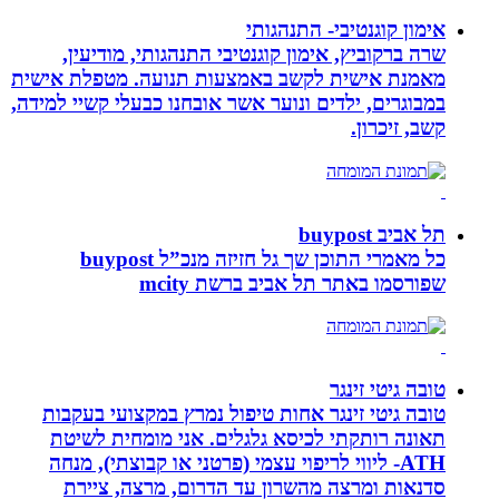
אימון קוגנטיבי- התנהגותי
שרה ברקוביץ, אימון קוגנטיבי התנהגותי, מודיעין,
מאמנת אישית לקשב באמצעות תנועה. מטפלת אישית
במבוגרים, ילדים ונוער אשר אובחנו כבעלי קשיי למידה,
קשב, זיכרון.
תל אביב buypost
כל מאמרי התוכן שך גל חזיזה מנכ”ל buypost
שפורסמו באתר תל אביב ברשת mcity
טובה גיטי זינגר
טובה גיטי זינגר אחות טיפול נמרץ במקצועי בעקבות
תאונה רותקתי לכיסא גלגלים. אני מומחית לשיטת
ATH- ליווי לריפוי עצמי (פרטני או קבוצתי), מנחה
סדנאות ומרצה מהשרון עד הדרום, מרצה, ציירת