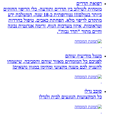
רפואת תדרים
מומחית לשילוב בין תדרים ותודעה- כלי הריפוי החזקים
ביותר בעולם!!! נטורופתית כ-18 שנה, המשלבת ידע
מתקדם לריפוי מלא, הפחתת כאבים, טיפול בחרדות
וטראומות, איזון מערכות הגוף, זרימה אנרגטית נכונה
וחיים מתוך ”תדר גבוה”.
מעגל מודיעין/ שוהם
לפניכם כל המומחים מאזור שוהם והסביבה, שישמחו
להעניק לכם מענה מקצועי ומהימן במגוון נושאים!
סובב נדלן
כל המקצועות הנוגעים לבית ולנדלן