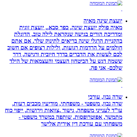
יועצת שינה מאיה
מאיה פולק יועצת שינה, כפר סבא,, יועצת זוגית
ומדריכת הורים בגישה שנקראת לילה טוב, הדוגלת
בהקניית הרגלי שינה בריאים לתינוק שלך. אם אתם
חולמים על הרדמות רגועות, ולילות רצופים אם חשוב
לכם לעשות את הדברים בדרך חיובית ורגישה, דרך
ששמה דגש על הביטחון העצמי והעצמאות של הילד
שלכם- אני פה.
שרה נבון, עורכי
שרה נבון, משפטי - משפחתי, מודיעין מכבים רעות,
עו”ד לענייני משפחה, גישור ,צוואות וירושות, ייפוי כוח
מתמשך, אפוטרופסות, שותפה במשרד משפטי -
משפחתי עם עורכת דין אירית אלישר