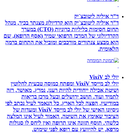
ד”ר איליה ליטובצ`יק
ד”ר איליה ליטובצ`יק הוא קרדיולוג מצנתר בכיר, מנהל
תחום חסימות כליליות כרוניות (CTO) במערך
הקרדיולוגי של המרכז הרפואי שמיר (אסף הרופא), שם
הוא מבצע צנתורים מורכבים ומוביל את התחום ברמה
הלאומית.
יולי לב VixiV
יולי לב מייסד VixiV ומפתח כמוסה טבעית לחלוטין
ושיטת אכילה ייחודית להיות רענן, נמרץ, מאושר, רזה
לתמיד ועוד. תושב ירושלים ובעל מרכז בריאות
במודיעין, הפצה לכל הארץ. כל הנאמר לעיל נכתב לפי
ניסיונו האישי של יולי לב מייסד VixiV ומעדות של
הציבור שאימץ את השיטה, האמור לעיל אינו המלצה
כלשהי. תוסף תזונה אינו תרופה ואין ליחס לו סגולות
מרפא, יש להיוועץ עם רופא לפני שימוש.