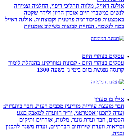
אולגה דאייל, מלווה תהליכי ריפוי, החלמה וצמיחה
לנשים במשברי חיים אובדן הריון ולידה שקטה
באמצעות פסיכודרמה פרטנית וקבוצתית. אולגה דאייל
במה לנשמה. ‏הנחיית קבוצות בשילוב אומנויות‏
עסקים בצהרי היום
עסקים בצהרי היום - קבוצת נטוורקינג בהנהלת לימור
קרנסה נפגשת בזום בימי ג` בשעה 1300
אילן בן סעדון
חבר מועצת עיריית מודיעין מכבים רעות. חבר בוועדות:
ועדה לתכנון אסטרטגי, יו”ר הוועדה למאבק בנגע
הסמים, חבר ועדת נוער, מלגות, אזרחים ותיקים
ובריאות וועדת שירותים חברתיים, ועדת משנה לתכנון
ובניה.