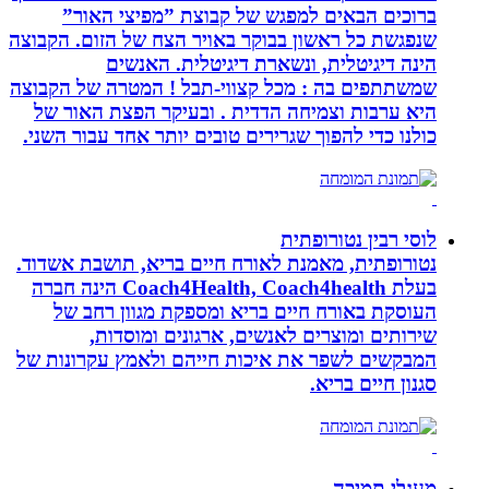
ברוכים הבאים למפגש של קבוצת ”מפיצי האור”
שנפגשת כל ראשון בבוקר באויר הצח של הזום. הקבוצה
הינה דיגיטלית, ונשארת דיגיטלית. האנשים
שמשתתפים בה : מכל קצווי-תבל ! המטרה של הקבוצה
היא ערבות וצמיחה הדדית . ובעיקר הפצת האור של
כולנו כדי להפוך שגרירים טובים יותר אחד עבור השני.
לוסי רבין נטורופתית
נטורופתית, מאמנת לאורח חיים בריא, תושבת אשדוד.
בעלת Coach4Health, Coach4health הינה חברה
העוסקת באורח חיים בריא ומספקת מגוון רחב של
שירותים ומוצרים לאנשים, ארגונים ומוסדות,
המבקשים לשפר את איכות חייהם ולאמץ עקרונות של
סגנון חיים בריא.
מעגלי תמיכה