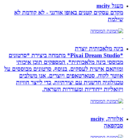
מעגל mcity
מקדם עסקים קטנים באופן אורגני - לא קודמת לא
שילמת
בינה מלאכותית יוצרת
*Pixai Dream Studio* מתמחה ביצירת *סרטונים
מבוססי בינה מלאכותית*, המספקים תוכן איכותי
ומותאם אישית לעסקים, בנוסף, סרטונים מבוססים על
אווטר לקוח. סטארטאפים ויוצרים. אנו משלבים
טכנולוגיה חדשנית עם יצירתיות, כדי לייצר חוויות
ויזואליות ייחודיות ומעוררות השראה.
אלוורה, mcity
סבקפאה