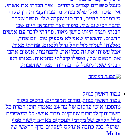
מעגל סיפורים קצרים מהחיים . איך הכרתי את אשתי,
איך פיטרו אולי שלא בצדק מהעבודה,עיוות דין שקרה
לי במהלך החיים, דבר טוב שקרה שלי. סיפור שקרה
לחבר הכי טוב שלי. סיפור קצר לדוגמא: היום שבו
הבנתי תמיד הייתי ביישן מאוד. פחדתי לדבר עם אנשים
חדשים, וחששתי שאני לא מספיק טוב. יום אחד,
נאלצתי לעמוד מול קהל גדול ולנאום. פחדתי מאוד,
אבל עשיתי את זה בכל זאת. להפתעתי, אנשים אהבו
את הנאום שלי, ואפילו קיבלתי מחמאות. באותו רגע
הבנתי שאני מסוגל להרבה יותר ממה שחשבתי.
עמוד ראשון בגוגל
עמוד ראשון בגוגל, פורום המומחים, כרטיס ביקור
מהפכני אישי פרסום של עד 24 מאמרי תוכן המרת כל
תשובותיך לכתבות שיווקיות מדור אישי: כל המאמרים
שלל הלהיט של מקדמי העסקים בארץ: קישור סמוי
`שתול` בכל כתבה אינדקס לעסקים בדף הראשי של
Mcity