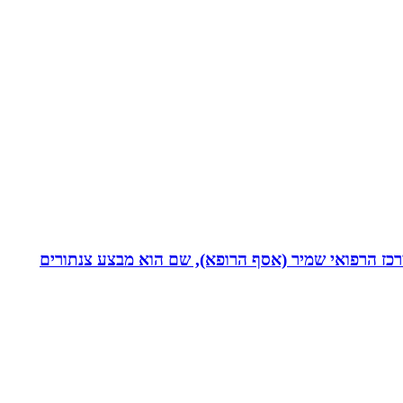
תחום חסימות כליליות כרוניות (CTO) במערך הקרדיולוגי של המרכז הרפואי שמיר (אסף הרופא), שם הוא מבצע צנתורים