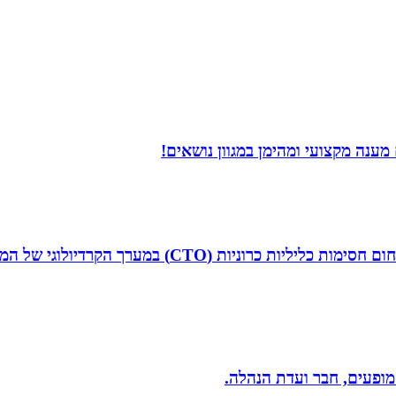
מענה מקצועי ומהימן במגוון נושאים!
ד”ר איליה ליטובצ`יק הוא קרדיולוג מצנתר בכיר, מנהל 
 מופעים, חבר ועדת הנהלה.