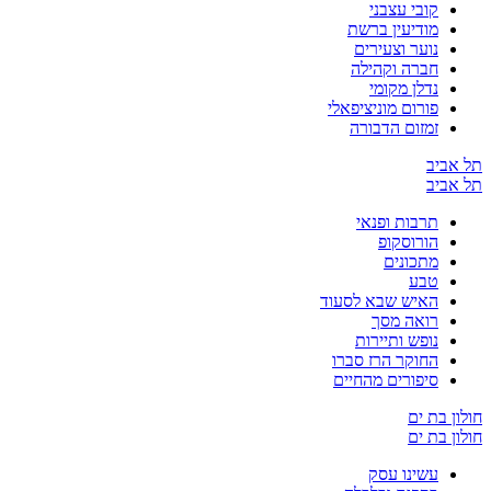
קובי עצבני
מודיעין ברשת
נוער וצעירים
חברה וקהילה
נדלן מקומי
פורום מוניציפאלי
זמזום הדבורה
תל אביב
תל אביב
תרבות ופנאי
הורוסקופ
מתכונים
טבע
האיש שבא לסעוד
רואה מסך
נופש ותיירות
החוקר הרז סברו
סיפורים מהחיים
חולון בת ים
חולון בת ים
עשינו עסק