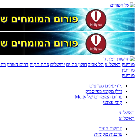
מודיעין
ראשל”צ
תל אביב
חולון בת ים
ירושלים
פתח תקוה
דרום השרון
רחו
מודיעין
מודיעין
מודיעינים מצייצים
נדלן מקומי בפייסבוק
פורום המומחים של Mcity
קובי עצבני
ראשל”צ
ראשל”צ
חדשות העיר
צרכנות מקומית