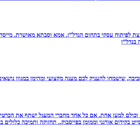
ת לפיתוח עסקי בתחום הנדל”ן. אמא וסבתא מאושרת. ‏מייסדת 
בנדל”ן‏
יבה, שישמחו להעניק לכם מענה מקצועי ומהימן במגוון נושאים
ם וכולם למען אחת. אם כל אחד מחברי המעגל ישתף את הכרטי
 בקידום אורגני וממומן בפייסבוק.. תחזוקה ותמיכה כלולים במ