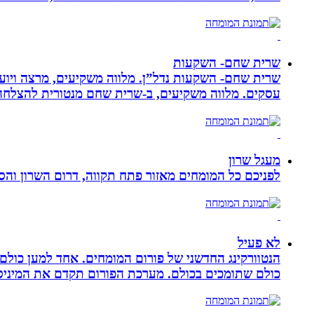
שרית שחם- השקעות
שרית שחם- השקעות נדל”ן. מלווה משקיעים, מרצה ויועצ
עסקים‏. ‏מלווה משקיעים, ב-‏שרית שחם מנטורית להצלחה 
מעגל שרון
לפניכם כל המומחים מאזור פתח תקווה, דרום השרון והסב
לא פעיל
הנטוורקינג החדשני של פורום המומחים. אחד למען כול
כולם שתומכים בכולם. מערכת הפורום תקדם את המיניסייט