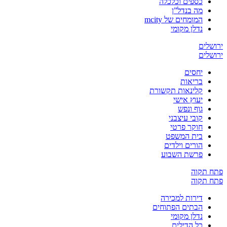
כספים וכלכלה
מה בנדל”ן
המומחים של mcity
נדלן מקומי
ירושלים
ירושלים
יחסים
בריאות
קלינאות תקשורת
יעוץ אישי
גוף ונפש
קובי עיצבני
חוקר פרטי
בית המשפט
הורים וילדים
פרשת השבוע
פתח תקוה
פתח תקוה
דירות למכירה
הבתים הפתוחים
נדלן מקומי
כל הדילים