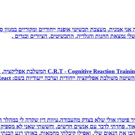
ני אמנית, מעצבת תכשיטי אופנה ייחודיים ומקוריים במגוון סג
י נמצאת החנות והגלריה, התכשיטים, הציורים ובגדים .
מאמן כושר בכיר, מאמן כדורסל וקואצ`ר, מפתח 
 פיטרו אולי שלא בצדק מהעבודה,עיוות דין שקרה לי במהלך הח
מאוד. פחדתי לדבר עם אנשים חדשים, וחששתי שאני לא מספיק ט
בו את הנאום שלי, ואפילו קיבלתי מחמאות. באותו רגע הבנתי