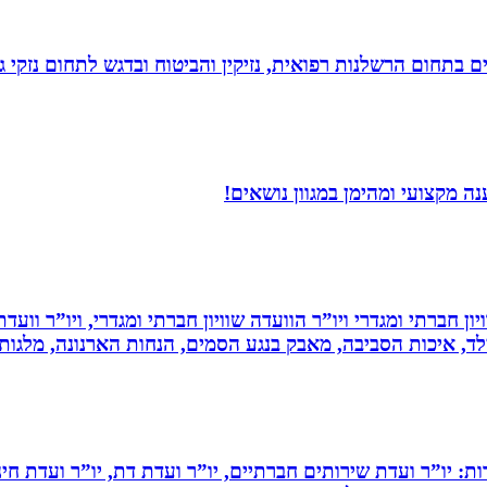
לים בתחום הרשלנות רפואית, נזיקין והביטוח ובדגש לתחום נזקי
 מקצועי ומהימן במגוון נושאים!
ון חברתי ומגדרי ויו”ר הוועדה שוויון חברתי ומגדרי, ויו”ר וועד
ילד, איכות הסביבה, מאבק בנגע הסמים, הנחות הארנונה, מלגו
ות: יו”ר ועדת שירותים חברתיים, יו”ר ועדת דת, יו”ר ועדת חי