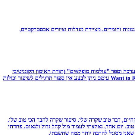
נונות וחומרים, מציירת מנדלות וציורים אבסטרקטיים,
שיטת C.R.T - Cognitive Reaction Training המשלבת אפליקציה, ערכה וספר ”עולמות מופלאים” (תורת האימון הקוגניטיבי
תגובתי). שיטה ייחודית לשיפור יכולות מוחיות-מוטוריות. השיטה משולבת אפליקציה ייחודית וערכה ייעודיות בשם: Want to React עימם ניתן לבצע אין ספור תרגילים לשיפור יכולות
יים, דבר טוב שקרה שלי. סיפור שקרה לחבר הכי טוב שלי.
וב. יום אחד, נאלצתי לעמוד מול קהל גדול ולנאום. פחדתי
 שאני מסוגל להרבה יותר ממה שחשבתי.