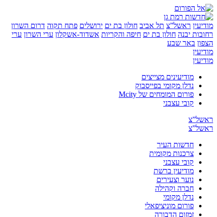
ן
ראשל”צ
תל אביב
חולון בת ים
ירושלים
פתח תקוה
דרום השרון
ת יבנה
חולון בת ים
חיפה והקריות
אשדוד-אשקלון
ערי השרון
ערי
באר שבע
ן
ן
מודיעינים מצייצים
נדלן מקומי בפייסבוק
פורום המומחים של Mcity
קובי עצבני
”צ
”צ
חדשות העיר
צרכנות מקומית
קובי עצבני
מודיעין ברשת
נוער וצעירים
חברה וקהילה
נדלן מקומי
פורום מוניציפאלי
זמזום הדבורה