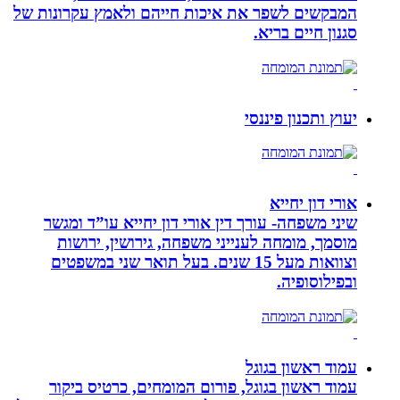
המבקשים לשפר את איכות חייהם ולאמץ עקרונות של
סגנון חיים בריא.
יעוץ ותכנון פיננסי
אורי דון יחייא
שיני משפחה- עורך דין אורי דון יחייא עו”ד ומגשר
מוסמך, מומחה לענייני משפחה, גירושין, ירושות
וצוואות מעל 15 שנים. בעל תואר שני במשפטים
ובפילוסופיה.
עמוד ראשון בגוגל
עמוד ראשון בגוגל, פורום המומחים, כרטיס ביקור