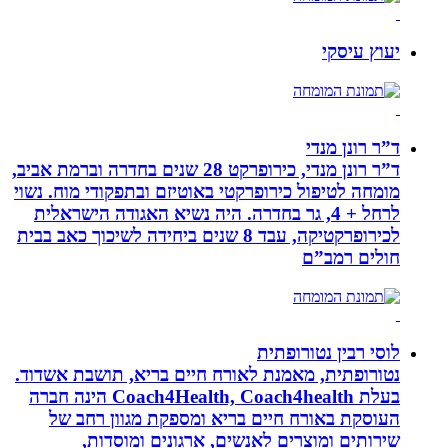
יעוץ עיסקי
ד”ר רונן מנדי
ד”ר רונן מנדי, כירופרקט 28 שנים בחדרה וברמת אביב,
מומחה לטיפול כירופרקטי באוטיזם ובתפקודי מוח. נשוי
לרחל + 4, גר בחדרה. היה נשיא האגודה הישראלית
לכירופרקטיקה, עבד 8 שנים ביחידה לשיכוך כאב בבית
חולים רמב”ם
לוסי רבין נטורופתית
נטורופתית, מאמנת לאורח חיים בריא, תושבת אשדוד.
בעלת Coach4Health, Coach4health הינה חברה
העוסקת באורח חיים בריא ומספקת מגוון רחב של
שירותים ומוצרים לאנשים, ארגונים ומוסדות,