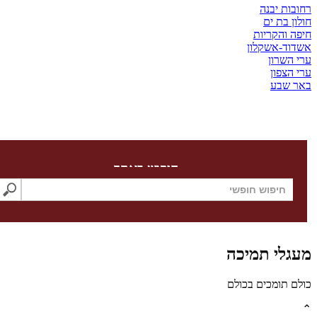
ת יבנה
בת ים
והקריות
-אשקלון
שרון
צפון
שבע
חיפוש באתר
לי תמיכה
תומכים בכולם