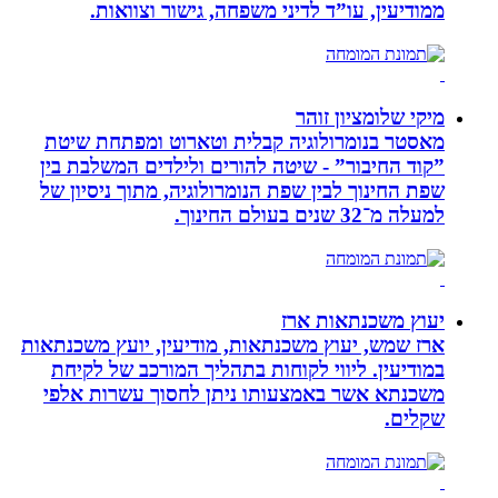
ממודיעין, עו”ד לדיני משפחה, גישור וצוואות.
מיקי שלומציון זוהר
מאסטר בנומרולוגיה קבלית וטארוט ומפתחת שיטת
”קוד החיבור” - שיטה להורים ולילדים המשלבת בין
שפת החינוך לבין שפת הנומרולוגיה, מתוך ניסיון של
למעלה מ־32 שנים בעולם החינוך.
יעוץ משכנתאות ארז
ארז שמש, יעוץ משכנתאות, מודיעין, יועץ משכנתאות
במודיעין. ליווי לקוחות בתהליך המורכב של לקיחת
משכנתא אשר באמצעותו ניתן לחסוך עשרות אלפי
שקלים.