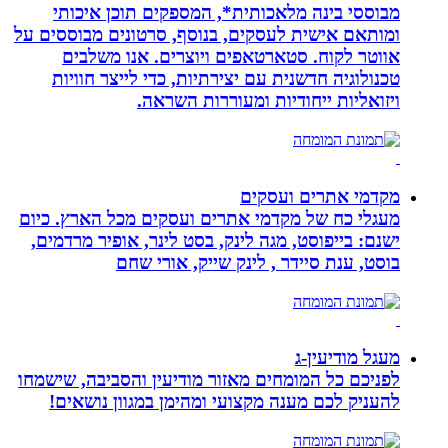
מבוססי בינה מלאכותית*, המספקים תוכן איכותי
ומותאם אישית לעסקים, בנוסף, סרטונים מבוססים על
אווטר לקוח. סטארטאפים ויוצרים. אנו משלבים
טכנולוגיה חדשנית עם יצירתיות, כדי לייצר חוויות
ויזואליות ייחודיות ומעוררות השראה.
מקדמי אתרים ועסקים
מעגלי כח של מקדמי אתרים ועסקים מכל הארץ. כיום
ישנם: בייפוסט, מגה לינק, בסט לינר, אופיר מרדמים,
בוסט, ענת סיידר , לינק שייק, אורי שחם
מעגל מודיעין-ג
לפניכם כל המומחים מאזור מודיעין והסביבה, שישמחו
להעניק לכם מענה מקצועי ומהימן במגוון נושאים!