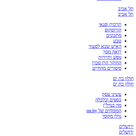
יב
יב
תרבות ופנאי
הורוסקופ
מתכונים
טבע
האיש שבא לסעוד
רואה מסך
נופש ותיירות
החוקר הרז סברו
סיפורים מהחיים
בת ים
בת ים
עשינו עסק
כספים וכלכלה
מה בנדל”ן
המומחים של mcity
נדלן מקומי
ים
ים