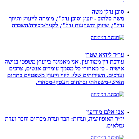
סוכן נדלן משה
משה סלהוב - יועץ וסוכן נדל”ן, מומחה לייעוץ ותיווך
נדל”ן, שיווק והשקעות נדל”ן, לקניה/מכירה/השכרה
עו”ד ליהיא שטרן
עורכת דין ממודיעין. אני מאמינה בייעוץ משפטי בגישה
אישית - כי מאחורי כל מסמך עומדים אנשים, צרכים
וערכים. השירותים שלי: ליווי וייעוץ משפטיים בתחום
האישי-משפחתי ובתחום העסקי-מסחרי.
אבי אלבז מודיעין
יו”ר האופוזיציה, ועדות: חבר ועדת מכרזים וחבר ועדת
גמלאים.