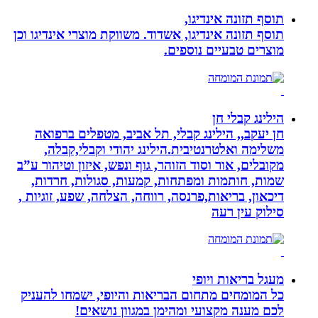
תוסף תזונה אינדיגו,
תוסף תזונה אינדיגו, אשדוד. משווקת מוצרי אינדיגו וכן
מוצרים טבעיים נוספים.
הילינג קבלי חן
חן יעקב,, הילינג קבלי, תל אביב, מטפלים ברפואה
משלימה ואלטרנטיבית.הילינג יהודי וקבלי,קבלה,
מקובלים, אור וסוד הזוהר, גוף ונפש, איזון וטיהור ע”ב
שמות, חותמות ומפתחות, קמעות, סגולות, חרדות,
דיכאון, בריאות,פרנסה, רווחה, הצלחה, שפע, זוגיות ,
סילוק עין רעה
מעגל בריאות ויופי
כל המומחים מתחום הבריאות והיופי, ישמחו להעניק
לכם מענה מקצועי ומהימן במגוון נושאים!