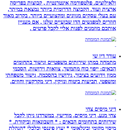
ולאילוצים. פלטפורמה אינטרנטית , קבוצות בפריסה
ארצית ועוד. הקבוצה הדרומית ביותר נמצאת במיתר,
עם בעלי עסקים מגוונים ומקצועיים ביותר. בקרוב מאוד
חוזרים למפגשים הדו שבועיים שלנו , אם מעניין
אותכם מוזמנים לפנות אליי לקבל פרטים .
עורך דין שי
מתמחה במתן שירותים משפטיים וגישור בתחומים
הבאים: ייפוי כוח מתמשך, צוואות וירושות, הסכמי
ממון וידועים בציבור, גירושין בהסכמה, גישור משפחתי
ומשפטי, תביעות ביטוח ונזיקין, דיני מקרקעין וחוזים.
דיני מיסים צחי
צחי מנע, דיני מיסים, מודיעין, במשרדנו ניתן לקבל
שירותים בתחומים הבאים : * חשבונאות וביקורת. *
מיסוי מקומי ובינלאומי * יעוץ פיננסי וכלכלי *הנהלת