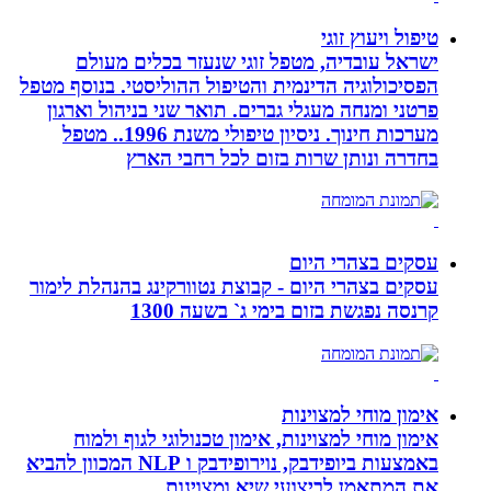
טיפול ויעוץ זוגי
ישראל עובדיה, מטפל זוגי שנעזר בכלים מעולם
הפסיכולוגיה הדינמית והטיפול ההוליסטי. בנוסף מטפל
פרטני ומנחה מעגלי גברים. תואר שני בניהול וארגון
מערכות חינוך. ניסיון טיפולי משנת 1996.. מטפל
בחדרה ונותן שרות בזום לכל רחבי הארץ
עסקים בצהרי היום
עסקים בצהרי היום - קבוצת נטוורקינג בהנהלת לימור
קרנסה נפגשת בזום בימי ג` בשעה 1300
אימון מוחי למצוינות
אימון מוחי למצוינות, אימון טכנולוגי לגוף ולמוח
באמצעות ביופידבק, נוירופידבק ו NLP המכוון להביא
את המתאמן לביצועי שיא ומצוינות.