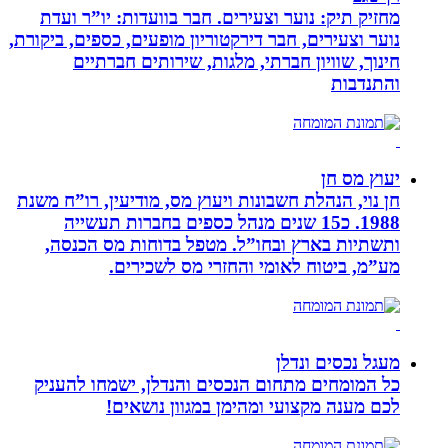
מחזיק תיק: נוער וצעירים. חבר בוועדות: יו”ר ועדת
נוער וצעירים, חבר דירקטוריון מופעים, כספים, ביקורת,
חינוך, שוויון חברתי, מלגות, שירותים חברתיים
והתנדבות
יעוץ מס חן
חן נוי, הנהלת חשבונות ויעוץ מס, מודיעין, רו”ח משנת
1988. כ15 שנים מנהל כספים בחברות תעשייה
ותשתיות בארץ ובחו”ל. מטפל בדוחות מס הכנסה,
מע”מ, ביטוח לאומי והחזרי מס לשכירים.
מעגל נכסים ונדלן
כל המומחים מתחום הנכסים והנדלן, ישמחו להעניק
לכם מענה מקצועי ומהימן במגוון נושאים!