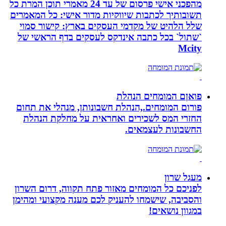
מהפכני אישי פרסום של עד 24 מאמרי תוכן המרת כל
תשובותיך לכתבות שיווקיות מדור אישי: כל המאמרים
שלל הלהיט של מקדמי העסקים בארץ: קישור סמוי
`שתול` בכל כתבה אינדקס לעסקים בדף הראשי של
Mcity
פואןם המומחים הנהלת
פורום המומחים.,הנהלת חשבונותן, מנהלי את תחום
החזרי המס לשכירים ואחראית על מחלקת הנהלת
החשבונות לעצמאים.
מעגל שרון
לפניכם כל המומחים מאזור פתח תקווה, דרום השרון
והסביבה, שישמחו להעניק לכם מענה מקצועי ומהימן
במגוון נושאים!