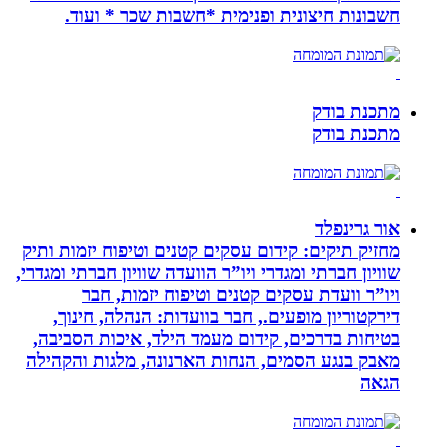
חשבונות חיצונית ופנימית *חשבות שכר * ועוד.
מתכנת בודק
מתכנת בודק
אור גרינפלד
מחזיק תיקים: קידום עסקים קטנים וטיפוח יזמות ותיק
שוויון חברתי ומגדרי ויו”ר הוועדה שוויון חברתי ומגדרי,
ויו”ר וועדת עסקים קטנים וטיפוח יזמות, חבר
דירקטוריון מופעים., חבר בוועדות: הנהלה, חינוך,
בטיחות בדרכים, קידום מעמד הילד, איכות הסביבה,
מאבק בנגע הסמים, הנחות הארנונה, מלגות והקהילה
הגאה