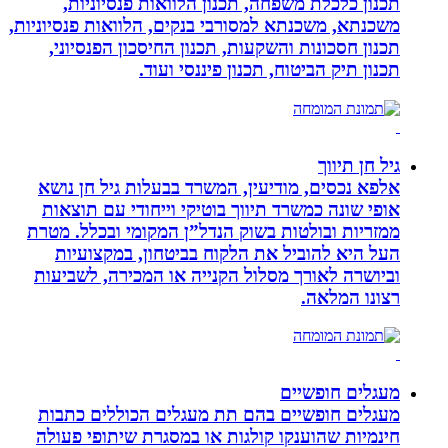
תכנון כלכלת משפחה, תכנון הלוואות פנסיוניות,
משכנתא, משכנתא למסורבי בנקים, הלוואות פנסיוניות,
תכנון חסכונות והשקעות, תכנון החיסכון הפנסיוני,
תכנון תיק הביטוח, תכנון פיננסי ועוד.
גיל חן תיווך
אלפא נכסים, מודיעין, המשרד בבעלות גיל חן נושא
אופי שונה כמשרד תיווך בוטיקי וייחודי עם תוצאות
ממזריות ובולטות בשוק הנדל”ן המקומי ובכלל. מטרת
העל היא להוביל את הלקוח בביטחון, במקצועיות
וביושרה לאורך מסלול הקנייה או המכירה, לשביעות
רצונו המלאה.
מעגלים חופשיים
מעגלים חופשיים בהם תת מעגלים הכוללים כתבות
חינמיות שהוענקו קולגות או במסגרת שיתופי פעולה