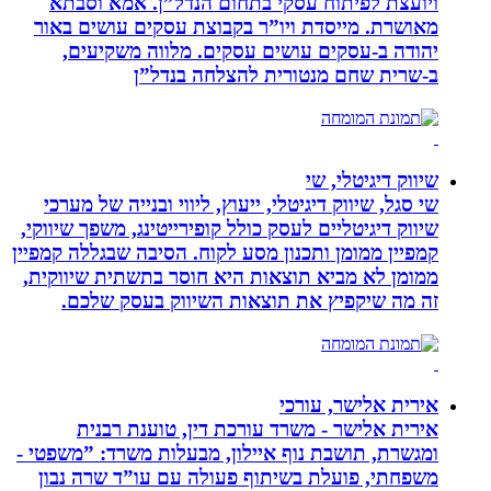
ויועצת לפיתוח עסקי בתחום הנדל”ן. אמא וסבתא
מאושרת. ‏מייסדת ויו”ר בקבוצת עסקים עושים באור
יהודה‏ ב-‏עסקים עושים עסקים‏. ‏מלווה משקיעים,
ב-‏שרית שחם מנטורית להצלחה בנדל”ן‏
שיווק דיגיטלי, שי
שי סגל, שיווק דיגיטלי, ייעוץ, ליווי ובנייה של מערכי
שיווק דיגיטליים לעסק כולל קופירייטינג, משפך שיווקי,
קמפיין ממומן ותכנון מסע לקוח. הסיבה שבגללה קמפיין
ממומן לא מביא תוצאות היא חוסר בתשתית שיווקית,
זה מה שיקפיץ את תוצאות השיווק בעסק שלכם.
אירית אלישר, עורכי
אירית אלישר - משרד עורכת דין, טוענת רבנית
ומגשרת, תושבת נוף איילון, מבעלות משרד: ”משפטי -
משפחתי, פועלת בשיתוף פעולה עם עו”ד שרה נבון