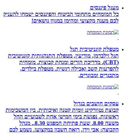
מעגל פיננסים
כל המומחים מתחומי הביטוח והפיננסים ישמחו להעניק
לכם מענה מקצועי ומהימן במגוון נושאים!
מטפלת קוגניטיבית תגל
תגל זילברמן, מודיעין, מטפלת התנהגותית קוגניטיבית
(CBT). מדריכת הורים ומנחת קבוצות. מומחית
להפרעות קשב ואכילה רגשית. מטפלת בילדים,
מתבגרים ומבוגרים.
עסקים חושבים בגדול
קבוצת נטוורקינג זומית קטנה ואיכותית. בין המשכימות
ראשונות. נפגשת בימי חמישי אחת לשבועיים החל
משעה 8.00. שעת פתיחת המפגש 8.30.. מנהל
הקבוצה: אבי וידן, רואה חשבון במקצועו. נשמע לכם