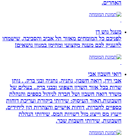
האחרים.
מעגל גוש דן
לפניכם כל המומחים מאזור תל אביב והסביבה, שישמחו
להעניק לכם מענה מקצועי ומהימן במגוון נושאים!
רואי חשבון אבי
אבי וידן, רואה חשבון, נתניה, נתניה ובני ברק. . נותן
שרות בכל אזור השרון הצפוני ובבני ברק.. בעלים של
משרד רואה חשבון ושל חברה לניהול כספים והנהלת
חשבונות.תאור העיסוק: שירותי ביקורת ועריכת דוחות
כספיים לחברות, דוחות אישיים והצהרות הון ליחידים,
ייעוץ מס וייצוג מול רשויות המס, שירותי הנהלת
חשבונות, שירותי חשבות שכר.