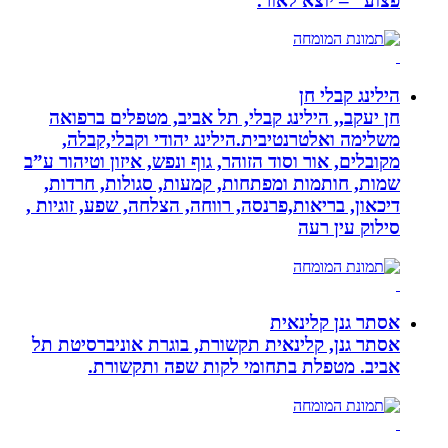
פצוע” – יוצא לאור.
הילינג קבלי חן
חן יעקב,, הילינג קבלי, תל אביב, מטפלים ברפואה
משלימה ואלטרנטיבית.הילינג יהודי וקבלי,קבלה,
מקובלים, אור וסוד הזוהר, גוף ונפש, איזון וטיהור ע”ב
שמות, חותמות ומפתחות, קמעות, סגולות, חרדות,
דיכאון, בריאות,פרנסה, רווחה, הצלחה, שפע, זוגיות ,
סילוק עין רעה
אסתר גנן קלינאית
אסתר גנן, קלינאית תקשורת, בוגרת אוניברסיטת תל
אביב. מטפלת בתחומי לקות שפה ותקשורת.