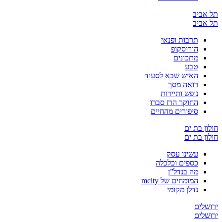
יב
יב
תרבות ופנאי
הורוסקופ
מתכונים
טבע
האיש שבא לסעוד
רואה מסך
נופש ותיירות
החוקר הרז סברו
סיפורים מהחיים
בת ים
בת ים
עשינו עסק
כספים וכלכלה
מה בנדל”ן
המומחים של mcity
נדלן מקומי
ים
ים