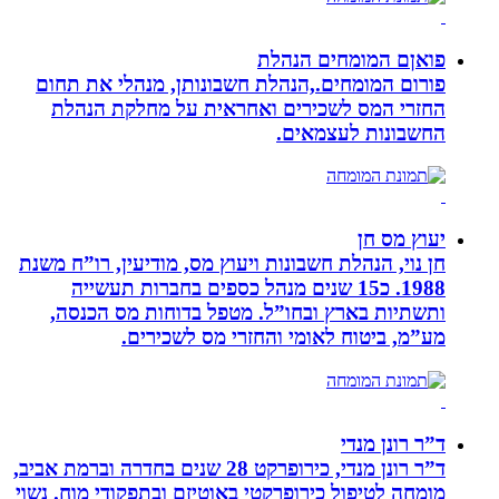
פואןם המומחים הנהלת
פורום המומחים.,הנהלת חשבונותן, מנהלי את תחום
החזרי המס לשכירים ואחראית על מחלקת הנהלת
החשבונות לעצמאים.
יעוץ מס חן
חן נוי, הנהלת חשבונות ויעוץ מס, מודיעין, רו”ח משנת
1988. כ15 שנים מנהל כספים בחברות תעשייה
ותשתיות בארץ ובחו”ל. מטפל בדוחות מס הכנסה,
מע”מ, ביטוח לאומי והחזרי מס לשכירים.
ד”ר רונן מנדי
ד”ר רונן מנדי, כירופרקט 28 שנים בחדרה וברמת אביב,
מומחה לטיפול כירופרקטי באוטיזם ובתפקודי מוח. נשוי