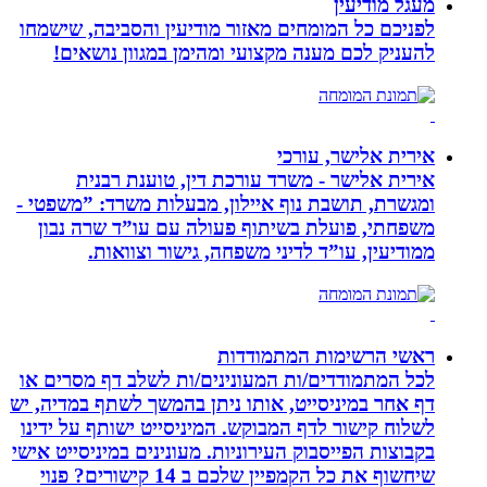
מעגל מודיעין
לפניכם כל המומחים מאזור מודיעין והסביבה, שישמחו
להעניק לכם מענה מקצועי ומהימן במגוון נושאים!
אירית אלישר, עורכי
אירית אלישר - משרד עורכת דין, טוענת רבנית
ומגשרת, תושבת נוף איילון, מבעלות משרד: ”משפטי -
משפחתי, פועלת בשיתוף פעולה עם עו”ד שרה נבון
ממודיעין, עו”ד לדיני משפחה, גישור וצוואות.
ראשי הרשימות המתמודדות
לכל המתמודדים/ות המעונינים/ות לשלב דף מסרים או
דף אחר במיניסייט, אותו ניתן בהמשך לשתף במדיה, יש
לשלוח קישור לדף המבוקש. המיניסייט ישותף על ידינו
בקבוצות הפייסבוק העירוניות. מעונינים במיניסייט אישי
שיחשוף את כל הקמפיין שלכם ב 14 קישורים? פנוי