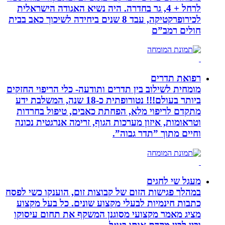
לרחל + 4, גר בחדרה. היה נשיא האגודה הישראלית
לכירופרקטיקה, עבד 8 שנים ביחידה לשיכוך כאב בבית
חולים רמב”ם
רפואת תדרים
מומחית לשילוב בין תדרים ותודעה- כלי הריפוי החזקים
ביותר בעולם!!! נטורופתית כ-18 שנה, המשלבת ידע
מתקדם לריפוי מלא, הפחתת כאבים, טיפול בחרדות
וטראומות, איזון מערכות הגוף, זרימה אנרגטית נכונה
וחיים מתוך ”תדר גבוה”.
מעגל שי לחגים
במהלך פגישות הזום של קבוצות זום, הוענקו כשי לפסח
כתבות חינמיות לבעלי מקצוע שונים. כל בעל מקצוע
מציג מאמר מקצועי מסוגנן המשקף את תחום עיסוקו