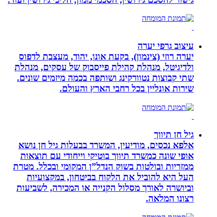
עיצוב גרפי יערה
יערה רוזי (צינמון), בקעת אונו, יהוד, מעצבת לדפוס
ולדיגיטל, מנהלת קהילת פייסבוק של עסקים, מנהלת
שתי קבוצות נטוורקינג ושותפה בכמה מיזמים שונים.
שירות אונליין בכל רחבי הארץ והעולם.
גיל חן תיווך
אלפא נכסים, מודיעין, המשרד בבעלות גיל חן נושא
אופי שונה כמשרד תיווך בוטיקי וייחודי עם תוצאות
ממזריות ובולטות בשוק הנדל”ן המקומי ובכלל. מטרת
העל היא להוביל את הלקוח בביטחון, במקצועיות
וביושרה לאורך מסלול הקנייה או המכירה, לשביעות
רצונו המלאה.