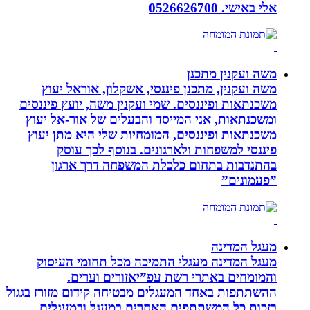
אלי באישי. 0526626700
משה ועקנין מתכנן
משה ועקנין, מתכנן פיננסי, אשקלון, אוראל יעוץ
משכנתאות ופיננסים. שמי ועקנין משה, יועץ פיננסים
ומשכנתאות, אני המייסד והבעלים של אור-אל יעוץ
משכנתאות ופיננסים, המומחיות שלי היא מתן יעוץ
פיננסי למשפחות ולארגונים. בנוסף לכך עוסק
בהתנדבות בתחום כלכלת המשפחה דרך ארגון
”פעמונים”
מעגל המדינה
מעגל המדינה מעגלי התמיכה מכל תחומי העיסוק
והמומחים באתרי רשת עפ”יאזורים וערים.
ההשתתפות באחד המעגלים מבטיחה קידום מזורז בגגול
בזכות כל המשתתפים האחרים במעגל ובמעגלים