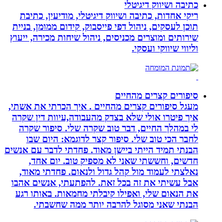
כתיבה ושיווק דיגיטלי
ריקי אחדות, כתיבה ושיווק דיגיטלי, מודיעין, כתיבת
תוכן לעסקים, ניהול דפי פייסבוק, קידום ממומן, בניית
שירותים ומוצרים מכניסים, ניהול שיחות מכירה, ייעוץ
וליווי שיווקי ועסקי.
סיפורים קצרים מהחיים
מעגל סיפורים קצרים מהחיים . איך הכרתי את אשתי,
איך פיטרו אולי שלא בצדק מהעבודה,עיוות דין שקרה
לי במהלך החיים, דבר טוב שקרה שלי. סיפור שקרה
לחבר הכי טוב שלי. סיפור קצר לדוגמא: היום שבו
הבנתי תמיד הייתי ביישן מאוד. פחדתי לדבר עם אנשים
חדשים, וחששתי שאני לא מספיק טוב. יום אחד,
נאלצתי לעמוד מול קהל גדול ולנאום. פחדתי מאוד,
אבל עשיתי את זה בכל זאת. להפתעתי, אנשים אהבו
את הנאום שלי, ואפילו קיבלתי מחמאות. באותו רגע
הבנתי שאני מסוגל להרבה יותר ממה שחשבתי.