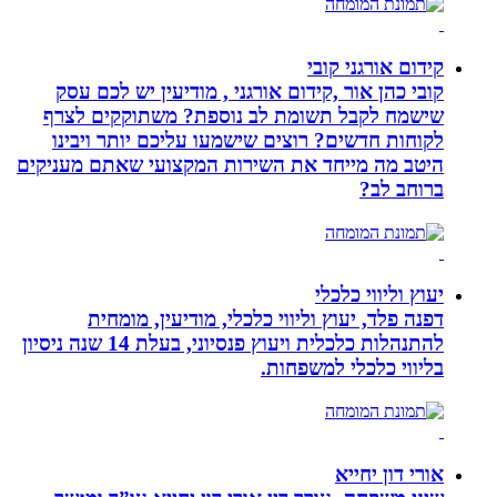
קידום אורגני קובי
קובי כהן אור ,קידום אורגני , מודיעין יש לכם עסק
שישמח לקבל תשומת לב נוספת? משתוקקים לצרף
לקוחות חדשים? רוצים שישמעו עליכם יותר ויבינו
היטב מה מייחד את השירות המקצועי שאתם מעניקים
ברוחב לב?
יעוץ וליווי כלכלי
דפנה פלד, יעוץ וליווי כלכלי, מודיעין, מומחית
להתנהלות כלכלית ויעוץ פנסיוני, בעלת 14 שנה ניסיון
בליווי כלכלי למשפחות.
אורי דון יחייא