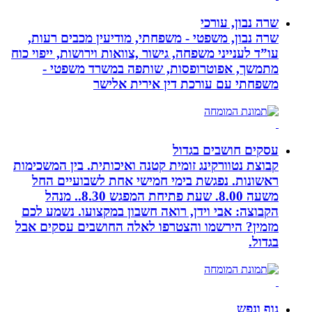
שרה נבון, עורכי
שרה נבון, משפטי - משפחתי, מודיעין מכבים רעות,
עו”ד לענייני משפחה, גישור ,צוואות וירושות, ייפוי כוח
מתמשך, אפוטרופסות, שותפה במשרד משפטי -
משפחתי עם עורכת דין אירית אלישר
עסקים חושבים בגדול
קבוצת נטוורקינג זומית קטנה ואיכותית. בין המשכימות
ראשונות. נפגשת בימי חמישי אחת לשבועיים החל
משעה 8.00. שעת פתיחת המפגש 8.30.. מנהל
הקבוצה: אבי וידן, רואה חשבון במקצועו. נשמע לכם
מזמין? הירשמו והצטרפו לאלה החושבים עסקים אבל
בגדול.
גוף ונפש