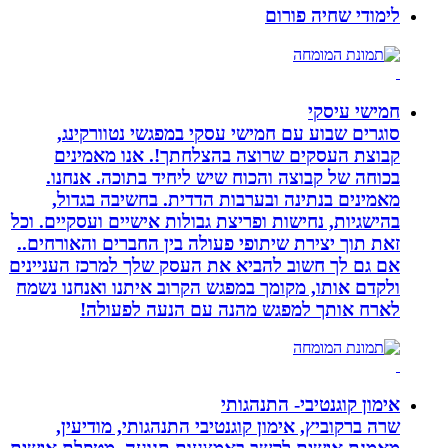
לימודי שחיה פורום
חמישי עיסקי
סוגרים שבוע עם חמישי עסקי במפגשי נטוורקינג,
קבוצת העסקים שרוצה בהצלחתך!. אנו מאמינים
בכוחה של קבוצה והכוח שיש ליחיד בתוכה. אנחנו.
מאמינים בנתינה ובערבות הדדית. בחשיבה בגדול,
בהישגיות, נחישות ופריצת גבולות אישיים ועסקיים. וכל
זאת תוך יצירת שיתופי פעולה בין החברים והאורחים..
אם גם לך חשוב להביא את העסק שלך למרכז העניינים
ולקדם אותו, מקומך במפגש הקרוב איתנו ואנחנו נשמח
לארח אותך למפגש מהנה עם הנעה לפעולה!
אימון קוגנטיבי- התנהגותי
שרה ברקוביץ, אימון קוגנטיבי התנהגותי, מודיעין,