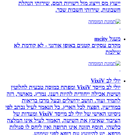
ייעוץ מס וייצוג מול רשויות המס, שירותי הנהלת
חשבונות, שירותי חשבות שכר.
מעגל mcity
מקדם עסקים קטנים באופן אורגני - לא קודמת לא
שילמת
יולי לב VixiV
יולי לב מייסד VixiV ומפתח כמוסה טבעית לחלוטין
ושיטת אכילה ייחודית להיות רענן, נמרץ, מאושר, רזה
לתמיד ועוד. תושב ירושלים ובעל מרכז בריאות
במודיעין, הפצה לכל הארץ. כל הנאמר לעיל נכתב לפי
ניסיונו האישי של יולי לב מייסד VixiV ומעדות של
הציבור שאימץ את השיטה, האמור לעיל אינו המלצה
כלשהי. תוסף תזונה אינו תרופה ואין ליחס לו סגולות
מרפא, יש להיוועץ עם רופא לפני שימוש.