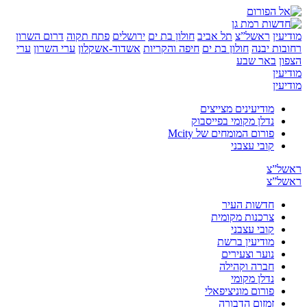
ן
ראשל”צ
תל אביב
חולון בת ים
ירושלים
פתח תקוה
דרום השרון
ת יבנה
חולון בת ים
חיפה והקריות
אשדוד-אשקלון
ערי השרון
ערי
באר שבע
ן
ן
מודיעינים מצייצים
נדלן מקומי בפייסבוק
פורום המומחים של Mcity
קובי עצבני
”צ
”צ
חדשות העיר
צרכנות מקומית
קובי עצבני
מודיעין ברשת
נוער וצעירים
חברה וקהילה
נדלן מקומי
פורום מוניציפאלי
זמזום הדבורה