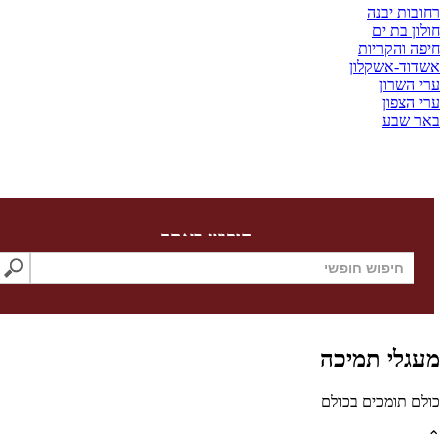
ת יבנה
בת ים
והקריות
-אשקלון
שרון
צפון
שבע
חיפוש באתר
לי תמיכה
תומכים בכולם