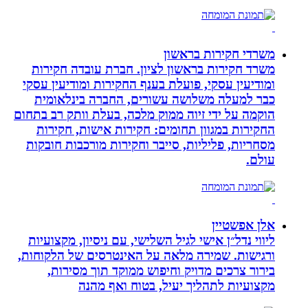
משרדי חקירות בראשון
משרד חקירות בראשון לציון. חברת עובדה חקירות
ומודיעין עסקי, פועלת בענף החקירות ומודיעין עסקי
כבר למעלה משלושה עשורים, החברה בינלאומית
הוקמה על ידי זיוה ממוק מלכה, בעלת וותק רב בתחום
החקירות במגוון תחומים: חקירות אישות, חקירות
מסחריות, פליליות, סייבר וחקירות מורכבות חובקות
עולם.
אלן אפשטיין
ליווי נדל״ן אישי לגיל השלישי, עם ניסיון, מקצועיות
ורגישות. שמירה מלאה על האינטרסים של הלקוחות,
בירור צרכים מדויק וחיפוש ממוקד תוך מסירות,
מקצועיות לתהליך יעיל, בטוח ואף מהנה