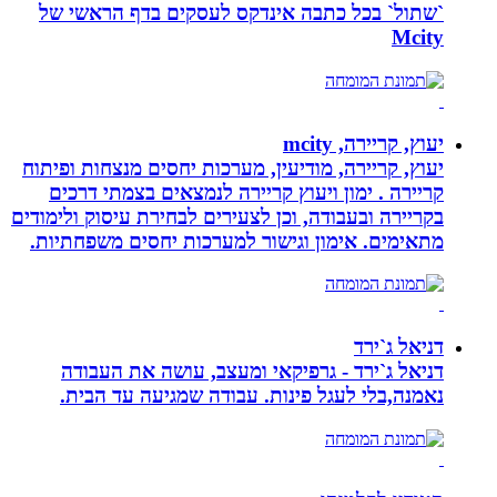
`שתול` בכל כתבה אינדקס לעסקים בדף הראשי של
Mcity
יעוץ, קריירה, mcity
יעוץ, קריירה, מודיעין, מערכות יחסים מנצחות ופיתוח
קריירה . ימון ויעוץ קריירה לנמצאים בצמתי דרכים
בקריירה ובעבודה, וכן לצעירים לבחירת עיסוק ולימודים
מתאימים. אימון וגישור למערכות יחסים משפחתיות.
דניאל ג`ירד
דניאל ג`ירד - גרפיקאי ומעצב, עושה את העבודה
נאמנה,בלי לעגל פינות. עבודה שמגיעה עד הבית.