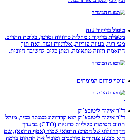
ובין לבין מקדם אותו בגוגל
טיפול בדיקור ענת
מטפלת בדיקור : מחלות כרוניות וסרטן. בלוטת התריס,
מעי רגיז, בעיות פוריות, אלרגיות ועוד. זאת תוך
התאמת תזונה מתאימה, ומתן כלים לחשיבה חיובית.
עיסוי פורום המומחים
ד”ר איליה ליטובצ`יק
ד”ר איליה ליטובצ`יק הוא קרדיולוג מצנתר בכיר, מנהל
תחום חסימות כליליות כרוניות (CTO) במערך
הקרדיולוגי של המרכז הרפואי שמיר (אסף הרופא), שם
הוא מבצע צנתורים מורכבים ומוביל את התחום ברמה