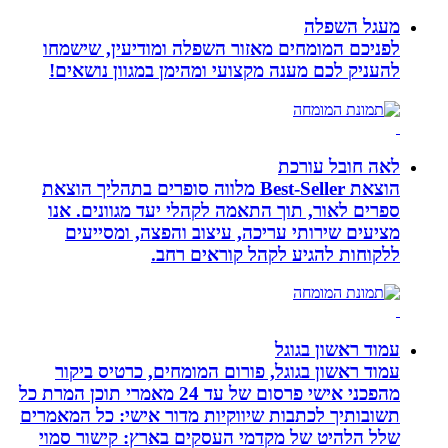
מעגל השפלה
לפניכם המומחים מאזור השפלה ומודיעין, שישמחו
להעניק לכם מענה מקצועי ומהימן במגוון נושאים!
לאה חובל עורכת
הוצאת Best-Seller מלווה סופרים בתהליך הוצאת
ספרים לאור, תוך התאמה לקהלי יעד מגוונים. אנו
מציעים שירותי עריכה, עיצוב והפצה, ומסייעים
ללקוחות להגיע לקהל קוראים רחב.
עמוד ראשון בגוגל
עמוד ראשון בגוגל, פורום המומחים, כרטיס ביקור
מהפכני אישי פרסום של עד 24 מאמרי תוכן המרת כל
תשובותיך לכתבות שיווקיות מדור אישי: כל המאמרים
שלל הלהיט של מקדמי העסקים בארץ: קישור סמוי