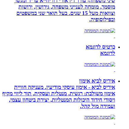
שיני משפחה- עורך דין אורי דון יחייא עו”ד ומגשר
מוסמך, מומחה לענייני משפחה, גירושין, ירושות
וצוואות מעל 15 שנים. בעל תואר שני במשפטים
ובפילוסופיה.
כרטיס לדוגמא
לדוגמא
איריס לביא אימון
איריס לביא - אימון עיסקי מודיעין. מעניקה חוויית
אימון משולבת: רגשית, מנטלית ועסקית, תוך ליווי מקיף
ויסודי חידוד היכולות המנטליות, יצירת ביטחון עצמי,
ועמידה מול קהל.